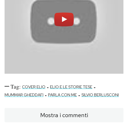
Notifiche mobile
Regala il Post
Hai bisogno di aiuto?
Esci
Tag:
-
-
COVER ELIO
ELIO E LE STORIE TESE
-
-
MUMMAR GHEDDAFI
PARLA CON ME
SILVIO BERLUSCONI
Mostra i commenti