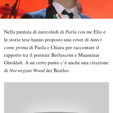
PODCAST
NEWSLETTER
Nella puntata di mercoledì di
Parla con me
Elio e
le storie tese hanno proposto una cover di
Amici
I MIEI PREFERITI
come prima
di Paola e Chiara per raccontare il
rapporto tra il premier Berlusconi e Muammar
SHOP
Gheddafi. A un certo punto c’è anche una citazione
di
Norwegian Wood
dei Beatles.
CALENDARIO
AREA PERSONALE
Area Personale
Newsletter