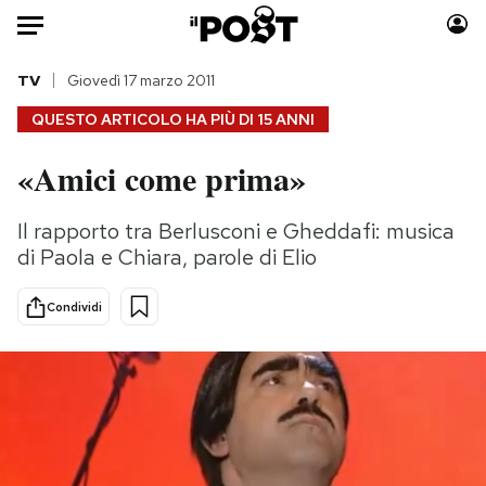
Auto
TV
Giovedì 17 marzo 2011
QUESTO ARTICOLO HA PIÙ DI
15 ANNI
HOME
«Amici come prima»
Italia
Moda
Mondo
Libri
Il rapporto tra Berlusconi e Gheddafi: musica
Politica
Consumismi
di Paola e Chiara, parole di Elio
Tecnologia
Storie/Idee
Internet
Ok Boomer!
Condividi
Scienza
Media
Cultura
Europa
Economia
Altrecose
Sport
Mondiali calcio 2026