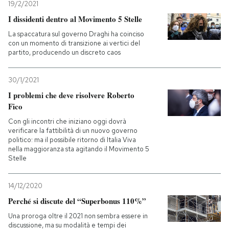
19/2/2021
I dissidenti dentro al Movimento 5 Stelle
PODCAST
La spaccatura sul governo Draghi ha coinciso
con un momento di transizione ai vertici del
partito, producendo un discreto caos
NEWSLETTER
30/1/2021
I MIEI PREFERITI
I problemi che deve risolvere Roberto
Fico
Con gli incontri che iniziano oggi dovrà
SHOP
verificare la fattibilità di un nuovo governo
politico: ma il possibile ritorno di Italia Viva
nella maggioranza sta agitando il Movimento 5
CALENDARIO
Stelle
14/12/2020
AREA PERSONALE
Perché si discute del “Superbonus 110%”
Entra
Una proroga oltre il 2021 non sembra essere in
discussione, ma su modalità e tempi dei