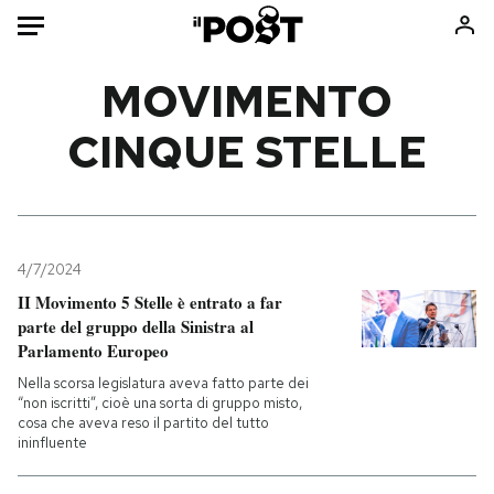
Auto
MOVIMENTO
CINQUE STELLE
HOME
Italia
Moda
Mondo
Libri
Politica
Consumismi
4/7/2024
Tecnologia
Storie/Idee
II Movimento 5 Stelle è entrato a far
Internet
Ok Boomer!
parte del gruppo della Sinistra al
Scienza
Media
Parlamento Europeo
Cultura
Europa
Nella scorsa legislatura aveva fatto parte dei
“non iscritti”, cioè una sorta di gruppo misto,
Economia
Altrecose
cosa che aveva reso il partito del tutto
Sport
Mondiali calcio 2026
ininfluente