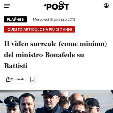
Auto
FLA
HES
Mercoledì 16 gennaio 2019
QUESTO ARTICOLO HA PIÙ DI
7 ANNI
HOME
Il video surreale (come minimo)
Italia
Moda
Mondo
Libri
del ministro Bonafede su
Politica
Consumismi
Battisti
Tecnologia
Storie/Idee
Internet
Ok Boomer!
Scienza
Media
Condividi
Cultura
Europa
Economia
Altrecose
Sport
Mondiali calcio 2026