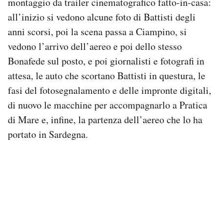
montaggio da trailer cinematografico fatto-in-casa:
Notifiche mobile
all’inizio si vedono alcune foto di Battisti degli
Regala il Post
anni scorsi, poi la scena passa a Ciampino, si
Hai bisogno di aiuto?
vedono l’arrivo dell’aereo e poi dello stesso
Esci
Bonafede sul posto, e poi giornalisti e fotografi in
attesa, le auto che scortano Battisti in questura, le
fasi del fotosegnalamento e delle impronte digitali,
di nuovo le macchine per accompagnarlo a Pratica
di Mare e, infine, la partenza dell’aereo che lo ha
portato in Sardegna.