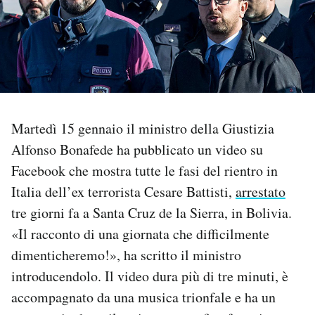
PODCAST
NEWSLETTER
I MIEI PREFERITI
Martedì 15 gennaio il ministro della Giustizia
Alfonso Bonafede ha pubblicato un video su
Facebook che mostra tutte le fasi del rientro in
SHOP
Italia dell’ex terrorista Cesare Battisti,
arrestato
tre giorni fa a Santa Cruz de la Sierra, in Bolivia.
CALENDARIO
«Il racconto di una giornata che difficilmente
dimenticheremo!», ha scritto il ministro
AREA PERSONALE
introducendolo. Il video dura più di tre minuti, è
Area Personale
accompagnato da una musica trionfale e ha un
Newsletter