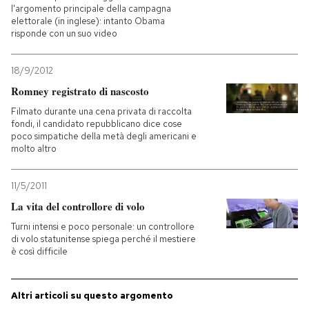
l'argomento principale della campagna
elettorale (in inglese): intanto Obama
PODCAST
risponde con un suo video
18/9/2012
NEWSLETTER
Romney registrato di nascosto
Filmato durante una cena privata di raccolta
I MIEI PREFERITI
fondi, il candidato repubblicano dice cose
poco simpatiche della metà degli americani e
molto altro
SHOP
11/5/2011
La vita del controllore di volo
CALENDARIO
Turni intensi e poco personale: un controllore
di volo statunitense spiega perché il mestiere
è così difficile
AREA PERSONALE
Entra
Altri articoli su questo argomento