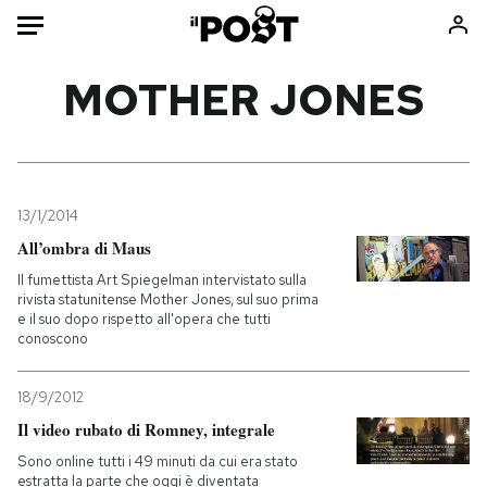
Auto
MOTHER JONES
HOME
Italia
Moda
Mondo
Libri
13/1/2014
Politica
Consumismi
All’ombra di Maus
Tecnologia
Storie/Idee
Il fumettista Art Spiegelman intervistato sulla
rivista statunitense Mother Jones, sul suo prima
Internet
Ok Boomer!
e il suo dopo rispetto all'opera che tutti
Scienza
Media
conoscono
Cultura
Europa
18/9/2012
Economia
Altrecose
Il video rubato di Romney, integrale
Sport
Mondiali calcio 2026
Sono online tutti i 49 minuti da cui era stato
estratta la parte che oggi è diventata