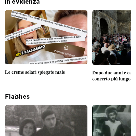
In evidenza
Le creme solari spiegate male
Dopo due anni è camb
concerto più lungo d
Fla
hes