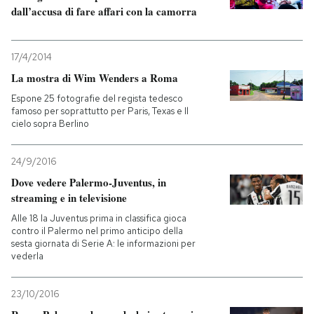
dall’accusa di fare affari con la camorra
PODCAST
17/4/2014
NEWSLETTER
La mostra di Wim Wenders a Roma
Espone 25 fotografie del regista tedesco
famoso per soprattutto per Paris, Texas e Il
I MIEI PREFERITI
cielo sopra Berlino
24/9/2016
SHOP
Dove vedere Palermo-Juventus, in
streaming e in televisione
CALENDARIO
Alle 18 la Juventus prima in classifica gioca
contro il Palermo nel primo anticipo della
sesta giornata di Serie A: le informazioni per
vederla
AREA PERSONALE
Entra
23/10/2016