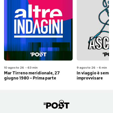
10 agosto 26
-
63 min
9 agosto 26
-
6 min
Mar Tirreno meridionale, 27
In viaggio è sempr
giugno 1980 – Prima parte
improvvisare