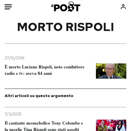
Auto
MORTO RISPOLI
HOME
Italia
Moda
Mondo
Libri
27/10/2016
Politica
Consumismi
È morto Luciano Rispoli, noto conduttore
radio e tv: aveva 84 anni
Tecnologia
Storie/Idee
Internet
Ok Boomer!
Scienza
Media
Altri articoli su questo argomento
Cultura
Europa
Economia
Altrecose
7/3/2025
Sport
Mondiali calcio 2026
Il cantante neomelodico Tony Colombo e
la moglie Tina Rispoli sono stati assolti