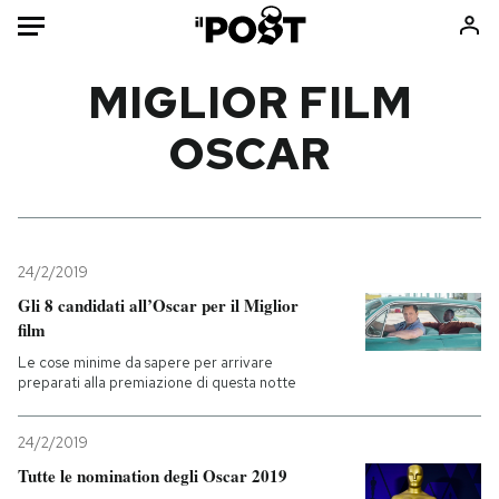
Auto
MIGLIOR FILM
OSCAR
HOME
Italia
Moda
Mondo
Libri
Politica
Consumismi
24/2/2019
Tecnologia
Storie/Idee
Gli 8 candidati all’Oscar per il Miglior
Internet
Ok Boomer!
film
Scienza
Media
Le cose minime da sapere per arrivare
Cultura
Europa
preparati alla premiazione di questa notte
Economia
Altrecose
24/2/2019
Sport
Mondiali calcio 2026
Tutte le nomination degli Oscar 2019