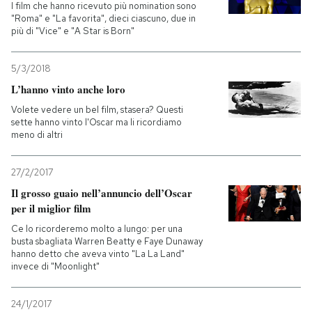
I film che hanno ricevuto più nomination sono
"Roma" e "La favorita", dieci ciascuno, due in
PODCAST
più di "Vice" e "A Star is Born"
5/3/2018
NEWSLETTER
L’hanno vinto anche loro
Volete vedere un bel film, stasera? Questi
I MIEI PREFERITI
sette hanno vinto l'Oscar ma li ricordiamo
meno di altri
SHOP
27/2/2017
Il grosso guaio nell’annuncio dell’Oscar
per il miglior film
CALENDARIO
Ce lo ricorderemo molto a lungo: per una
busta sbagliata Warren Beatty e Faye Dunaway
hanno detto che aveva vinto "La La Land"
AREA PERSONALE
invece di "Moonlight"
Entra
24/1/2017