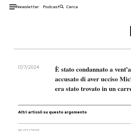
Newsletter
Podcast
Auto
HOME
Italia
Moda
Mondo
Libri
Politica
Consumismi
17/7/2024
È stato condannato a vent’a
Tecnologia
Storie/Idee
accusato di aver ucciso Mic
Internet
Ok Boomer!
era stato trovato in un car
Scienza
Media
Cultura
Europa
Economia
Altrecose
Altri articoli su questo argomento
Sport
Mondiali calcio 2026