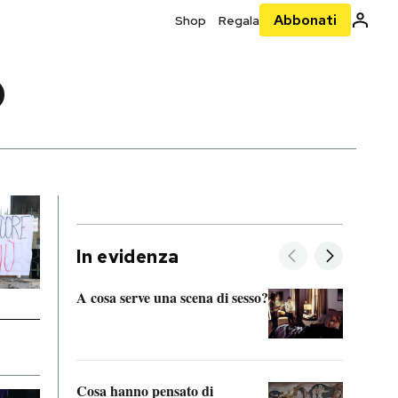
Abbonati
Shop
Regala
O
In evidenza
A cosa serve una scena di sesso?
La “I
bolog
Cosa hanno pensato di
Se sa