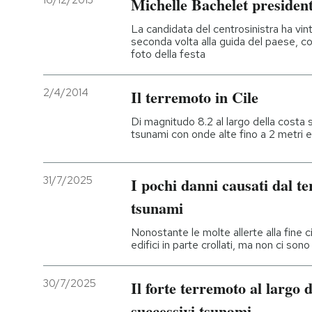
16/12/2013
Michelle Bachelet president
PODCAST
La candidata del centrosinistra ha vinto
seconda volta alla guida del paese, co
foto della festa
NEWSLETTER
2/4/2014
Il terremoto in Cile
I MIEI PREFERITI
Di magnitudo 8.2 al largo della costa 
tsunami con onde alte fino a 2 metri 
SHOP
31/7/2025
I pochi danni causati dal t
tsunami
CALENDARIO
Nonostante le molte allerte alla fine c
edifici in parte crollati, ma non ci sono
AREA PERSONALE
30/7/2025
Il forte terremoto al largo d
Entra
successivi tsunami