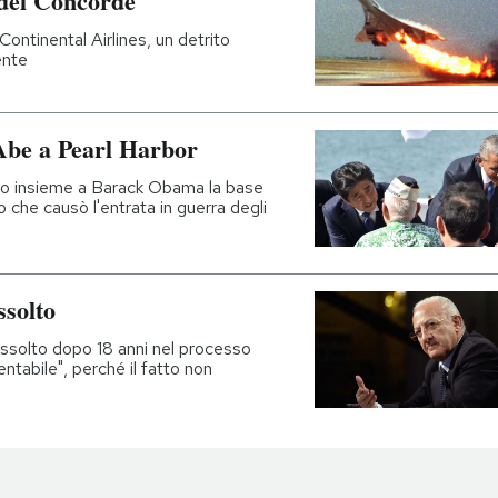
 del Concorde
ontinental Airlines, un detrito
ente
 Abe a Pearl Harbor
ato insieme a Barack Obama la base
 che causò l'entrata in guerra degli
ssolto
assolto dopo 18 anni nel processo
ntabile", perché il fatto non