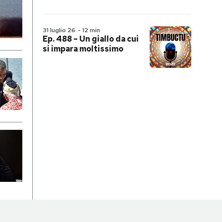
31 luglio 26
-
12 min
Ep. 488 – Un giallo da cui
si impara moltissimo