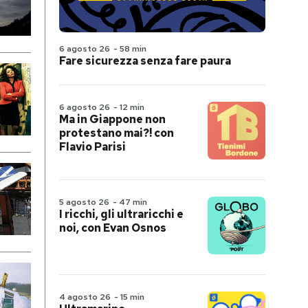
6 agosto 26
-
58 min
Fare sicurezza senza fare paura
6 agosto 26
-
12 min
Ma in Giappone non
protestano mai?! con
Flavio Parisi
5 agosto 26
-
47 min
I ricchi, gli ultraricchi e
noi, con Evan Osnos
4 agosto 26
-
15 min