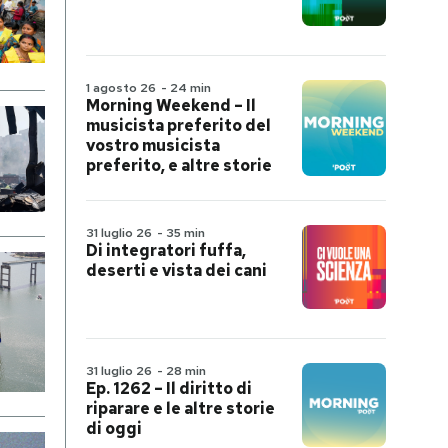
1 agosto 26
-
24 min
Morning Weekend – Il
musicista preferito del
vostro musicista
preferito, e altre storie
31 luglio 26
-
35 min
Di integratori fuffa,
deserti e vista dei cani
31 luglio 26
-
28 min
Ep. 1262 – Il diritto di
riparare e le altre storie
di oggi