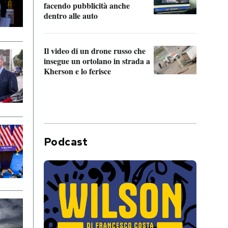
Franc
facendo pubblicità anche
dello
dentro alle auto
Una 
Il video di un drone russo che
statun
insegue un ortolano in strada a
afric
Kherson e lo ferisce
Podcast