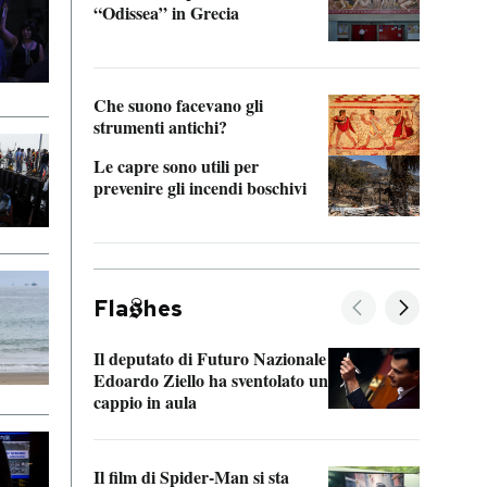
“Odissea” in Grecia
vedi 
Che suono facevano gli
strumenti antichi?
Le capre sono utili per
prevenire gli incendi boschivi
Fla
hes
Il deputato di Futuro Nazionale
La pl
Edoardo Ziello ha sventolato un
da P
cappio in aula
La de
Il film di Spider-Man si sta