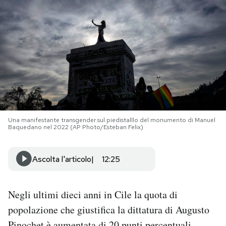
PODCAST
NEWSLETTER
I MIEI PREFERITI
SHOP
Una manifestante transgender sul piedistalllo del monumento di Manuel
Baquedano nel 2022 (AP Photo/Esteban Felix)
CALENDARIO
Ascolta l'articolo
12:25
AREA PERSONALE
Negli ultimi dieci anni in Cile la quota di
popolazione che giustifica la dittatura di Augusto
Area Personale
Newsletter
Pinochet è aumentata di 20 punti percentuali,