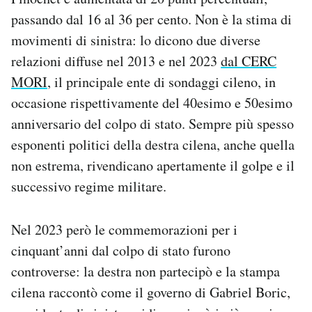
Notifiche mobile
passando dal 16 al 36 per cento. Non è la stima di
Regala il Post
movimenti di sinistra: lo dicono due diverse
Hai bisogno di aiuto?
relazioni diffuse nel 2013 e nel 2023
dal CERC
Esci
MORI
, il principale ente di sondaggi cileno, in
occasione rispettivamente del 40esimo e 50esimo
anniversario del colpo di stato. Sempre più spesso
esponenti politici della destra cilena, anche quella
non estrema, rivendicano apertamente il golpe e il
successivo regime militare.
Nel 2023 però le commemorazioni per i
cinquant’anni dal colpo di stato furono
controverse: la destra non partecipò e la stampa
cilena raccontò come il governo di Gabriel Boric,