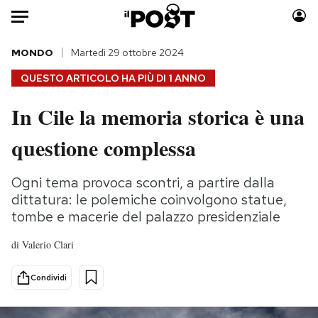
Auto
MONDO
Martedì 29 ottobre 2024
QUESTO ARTICOLO HA PIÙ DI
1 ANNO
HOME
In Cile la memoria storica è una
Italia
Moda
questione complessa
Mondo
Libri
Politica
Consumismi
Ogni tema provoca scontri, a partire dalla
Tecnologia
Storie/Idee
dittatura: le polemiche coinvolgono statue,
Internet
Ok Boomer!
tombe e macerie del palazzo presidenziale
Scienza
Media
Cultura
Europa
di
Valerio Clari
Economia
Altrecose
Condividi
Sport
Mondiali calcio 2026