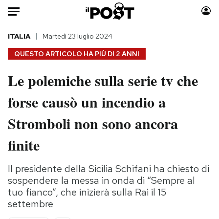
Auto
ITALIA
Martedì 23 luglio 2024
QUESTO ARTICOLO HA PIÙ DI
2 ANNI
HOME
Le polemiche sulla serie tv che
Italia
Moda
forse causò un incendio a
Mondo
Libri
Politica
Consumismi
Stromboli non sono ancora
Tecnologia
Storie/Idee
Internet
Ok Boomer!
finite
Scienza
Media
Cultura
Europa
Il presidente della Sicilia Schifani ha chiesto di
sospendere la messa in onda di “Sempre al
Economia
Altrecose
tuo fianco”, che inizierà sulla Rai il 15
Sport
Mondiali calcio 2026
settembre