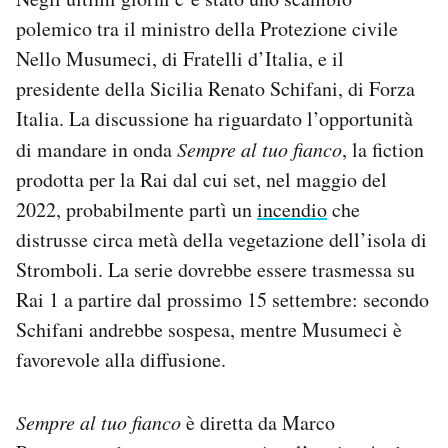
Notifiche mobile
polemico tra il ministro della Protezione civile
Regala il Post
Nello Musumeci, di Fratelli d’Italia, e il
Hai bisogno di aiuto?
presidente della Sicilia Renato Schifani, di Forza
Esci
Italia. La discussione ha riguardato l’opportunità
di mandare in onda
Sempre al tuo fianco
, la fiction
prodotta per la Rai dal cui set, nel maggio del
2022, probabilmente partì un
incendio
che
distrusse circa metà della vegetazione dell’isola di
Stromboli. La serie dovrebbe essere trasmessa su
Rai 1 a partire dal prossimo 15 settembre: secondo
Schifani andrebbe sospesa, mentre Musumeci è
favorevole alla diffusione.
Sempre al tuo fianco
è diretta da Marco