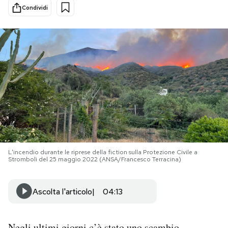
Condividi
PODCAST
NEWSLETTER
I MIEI PREFERITI
SHOP
L'incendio durante le riprese della fiction sulla Protezione Civile a
CALENDARIO
Stromboli del 25 maggio 2022 (ANSA/Francesco Terracina)
AREA PERSONALE
Ascolta l'articolo
04:13
Area Personale
Newsletter
Negli ultimi giorni c’è stato uno scambio