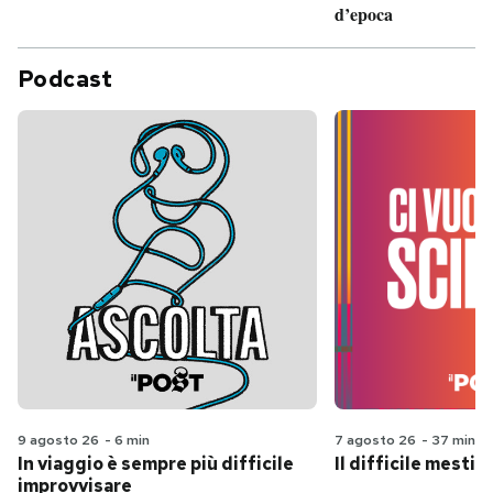
d’epoca
Podcast
9 agosto 26
-
6 min
7 agosto 26
-
37 min
In viaggio è sempre più difficile
Il difficile mestie
improvvisare