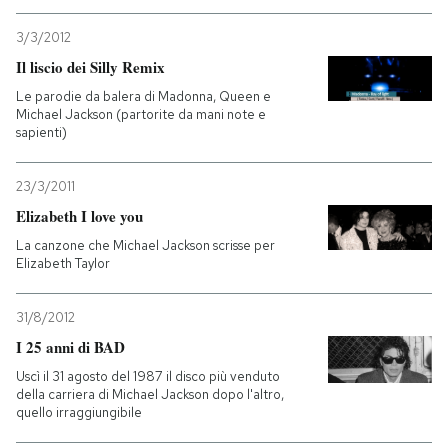
3/3/2012
PODCAST
Il liscio dei Silly Remix
Le parodie da balera di Madonna, Queen e
NEWSLETTER
Michael Jackson (partorite da mani note e
sapienti)
I MIEI PREFERITI
23/3/2011
Elizabeth I love you
SHOP
La canzone che Michael Jackson scrisse per
Elizabeth Taylor
CALENDARIO
31/8/2012
I 25 anni di BAD
AREA PERSONALE
Uscì il 31 agosto del 1987 il disco più venduto
della carriera di Michael Jackson dopo l'altro,
Entra
quello irraggiungibile