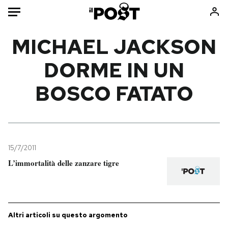
Auto
MICHAEL JACKSON
DORME IN UN
HOME
BOSCO FATATO
Italia
Moda
Mondo
Libri
Politica
Consumismi
Tecnologia
Storie/Idee
Internet
Ok Boomer!
15/7/2011
Scienza
Media
L’immortalità delle zanzare tigre
Cultura
Europa
Economia
Altrecose
Sport
Mondiali calcio 2026
Altri articoli su questo argomento