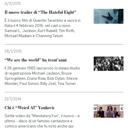
6/11/2015
Il nuovo trailer di “The Hateful Eight”
È il nuovo film di Quentin Tarantino e uscirà in
Italia il 4 febbraio 2016: nel cast ci sono
Samuel L. Jackson, Kurt Russell, Tim Roth,
Michael Madsen e Channing Tatum
28/1/2015
“We are the world” ha trent’anni
Il 28 gennaio 1985 lasciarono lo stesso studio
di registrazione Michael Jackson, Bruce
Springsteen, Diana Ross, Bob Dylan, Stevie
Wonder, Paul Simon, Billy Joel, Tina Turner...
21/7/2014
Chi è “Weird Al” Yankovic
Sette video da "Mandatory Fun", il nuovo - e
ultimo - disco di un famoso cantautore e
comico americano che fu noto anche qui