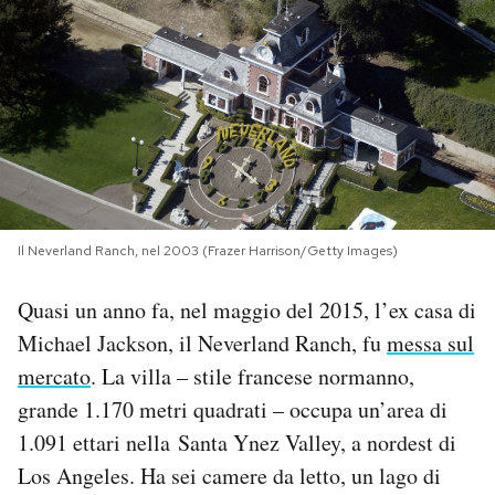
PODCAST
NEWSLETTER
I MIEI PREFERITI
Il Neverland Ranch, nel 2003 (Frazer Harrison/Getty Images)
SHOP
Quasi un anno fa, nel maggio del 2015, l’ex casa di
CALENDARIO
Michael Jackson, il Neverland Ranch, fu
messa sul
mercato
. La villa – stile francese normanno,
grande 1.170 metri quadrati – occupa un’area di
AREA PERSONALE
1.091 ettari nella Santa Ynez Valley, a nordest di
Area Personale
Los Angeles. Ha sei camere da letto, un lago di
Newsletter