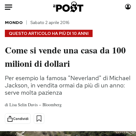
Auto
MONDO
Sabato 2 aprile 2016
QUESTO ARTICOLO HA PIÙ DI
10 ANNI
HOME
Come si vende una casa da 100
Italia
Moda
milioni di dollari
Mondo
Libri
Politica
Consumismi
Per esempio la famosa "Neverland" di Michael
Tecnologia
Storie/Idee
Jackson, in vendita ormai da più di un anno:
Internet
Ok Boomer!
serve molta pazienza
Scienza
Media
Cultura
Europa
di
Lisa Selin Davis − Bloomberg
Economia
Altrecose
Condividi
Sport
Mondiali calcio 2026