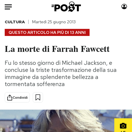
Auto
CULTURA
Martedì 25 giugno 2013
QUESTO ARTICOLO HA PIÙ DI
13 ANNI
HOME
La morte di Farrah Fawcett
Italia
Moda
Mondo
Libri
Fu lo stesso giorno di Michael Jackson, e
Politica
Consumismi
concluse la triste trasformazione della sua
Tecnologia
Storie/Idee
immagine da splendente bellezza a
tormentata sofferenza
Internet
Ok Boomer!
Scienza
Media
Condividi
Cultura
Europa
Economia
Altrecose
Sport
Mondiali calcio 2026