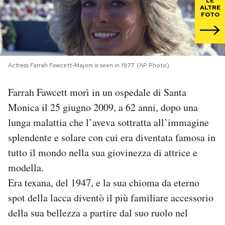
LE
ALTRE
FOTO
PODCAST
NEWSLETTER
Actress Farrah Fawcett-Majors is seen in 1977. (AP Photo)
I MIEI PREFERITI
Farrah Fawcett morì in un ospedale di Santa
Monica il 25 giugno 2009, a 62 anni, dopo una
SHOP
lunga malattia che l’aveva sottratta all’immagine
splendente e solare con cui era diventata famosa in
tutto il mondo nella sua giovinezza di attrice e
CALENDARIO
modella.
Era texana, del 1947, e la sua chioma da eterno
AREA PERSONALE
spot della lacca diventò il più familiare accessorio
Area Personale
della sua bellezza a partire dal suo ruolo nel
Newsletter