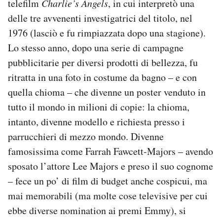
telefilm
Charlie’s Angels
, in cui interpretò una
Notifiche mobile
delle tre avvenenti investigatrici del titolo, nel
Regala il Post
1976 (lasciò e fu rimpiazzata dopo una stagione).
Hai bisogno di aiuto?
Lo stesso anno, dopo una serie di campagne
Esci
pubblicitarie per diversi prodotti di bellezza, fu
ritratta in una foto in costume da bagno – e con
quella chioma – che divenne un poster venduto in
tutto il mondo in milioni di copie: la chioma,
intanto, divenne modello e richiesta presso i
parrucchieri di mezzo mondo. Divenne
famosissima come Farrah Fawcett-Majors – avendo
sposato l’attore Lee Majors e preso il suo cognome
– fece un po’ di film di budget anche cospicui, ma
mai memorabili (ma molte cose televisive per cui
ebbe diverse nomination ai premi Emmy), si