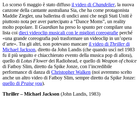
Lo scorso 6 maggio è stato diffuso
il video di
Chandelier
, la nuova
canzone della cantante australiana Sia, che ha come protagonista
Maddie Ziegler, una ballerina di undici anni che negli Stati Uniti è
piuttosto nota per aver partecipato a “Dance Moms”, un reality
molto popolare. Il
Guardian
ha preso lo spunto per compilare una
lista coi
dieci videoclip musicali con le migliori coreografie
perché
«una grande coreografia può trasformare un videoclip in un’opera
d’arte». Tra gli altri, non potevano mancare
il video di
Thriller
di
Michael Jackson
, diretto da John Landis (che quando uscì nel 1983
fu il più seguito e chiacchierato evento della musica pop di allora),
quello di
Lotus Flower
dei Radiohead, e quello di
Weapon of choice
di Fatboy Slim, diretto da Spike Jonze, con l’incredibile
performance di danza di
Christopher Walken
(noi avremmo scelto
anche un altro video di Fatboy Slim, sempre diretto da Spike Jonze:
quello di
Praise you
).
Thriller – Michael Jackson
(John Landis, 1983)