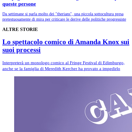
queste persone
Da settimane si parla molto dei "therians", una piccola sottocultura presa
pretestuosamente di mira per criticare le derive delle politiche progressiste
ALTRE STORIE
Lo spettacolo comico di Amanda Knox sui
suoi processi
Interpreterà un monologo comico al Fringe Festival di Edimburgo,
anche se la famiglia di Meredith Kercher ha provato a impedirlo