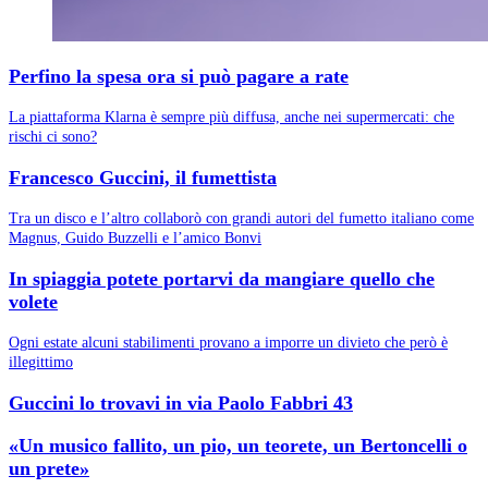
Perfino la spesa ora si può pagare a rate
La piattaforma Klarna è sempre più diffusa, anche nei supermercati: che
rischi ci sono?
Francesco Guccini, il fumettista
Tra un disco e l’altro collaborò con grandi autori del fumetto italiano come
Magnus, Guido Buzzelli e l’amico Bonvi
In spiaggia potete portarvi da mangiare quello che
volete
Ogni estate alcuni stabilimenti provano a imporre un divieto che però è
illegittimo
Guccini lo trovavi in via Paolo Fabbri 43
«Un musico fallito, un pio, un teorete, un Bertoncelli o
un prete»