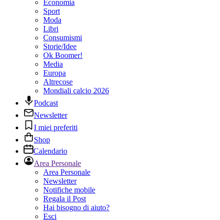
Economia
Sport
Moda
Libri
Consumismi
Storie/Idee
Ok Boomer!
Media
Europa
Altrecose
Mondiali calcio 2026
Podcast
Newsletter
I miei preferiti
Shop
Calendario
Area Personale
Area Personale
Newsletter
Notifiche mobile
Regala il Post
Hai bisogno di aiuto?
Esci