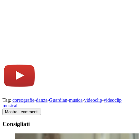
Tag:
coreografie
-
danza
-
Guardian
-
musica
-
videoclip
-
videoclip
musicali
Mostra i commenti
Consigliati