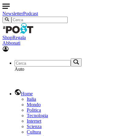
Newsletter
Podcast
Shop
Regala
Abbonati
Auto
Home
Italia
Mondo
Politica
Tecnologia
Internet
Scienza
Cultura