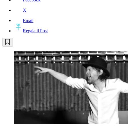
X
Email
Regala il Post