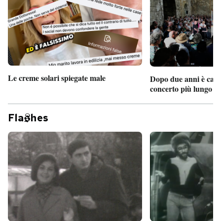
Le creme solari spiegate male
Dopo due anni è camb
concerto più lungo d
Fla
hes