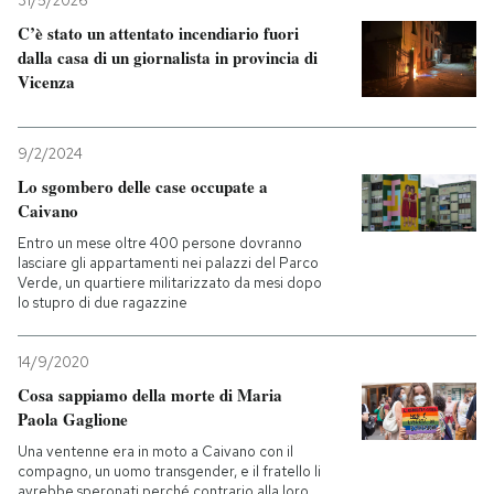
31/5/2026
C’è stato un attentato incendiario fuori
PODCAST
dalla casa di un giornalista in provincia di
Vicenza
NEWSLETTER
9/2/2024
Lo sgombero delle case occupate a
I MIEI PREFERITI
Caivano
Entro un mese oltre 400 persone dovranno
SHOP
lasciare gli appartamenti nei palazzi del Parco
Verde, un quartiere militarizzato da mesi dopo
lo stupro di due ragazzine
CALENDARIO
14/9/2020
Cosa sappiamo della morte di Maria
AREA PERSONALE
Paola Gaglione
Una ventenne era in moto a Caivano con il
Entra
compagno, un uomo transgender, e il fratello li
avrebbe speronati perché contrario alla loro