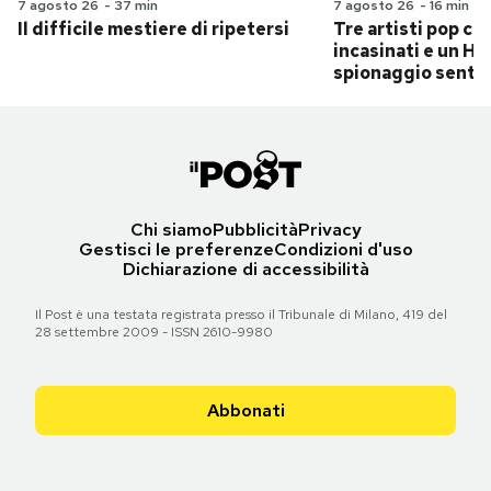
7 agosto 26
-
37 min
7 agosto 26
-
16 min
Il difficile mestiere di ripetersi
Tre artisti pop ch
incasinati e un Hit
spionaggio senti
Chi siamo
Pubblicità
Privacy
Gestisci le preferenze
Condizioni d'uso
Dichiarazione di accessibilità
Il Post è una testata registrata presso il Tribunale di Milano, 419 del
28 settembre 2009 - ISSN 2610-9980
Abbonati