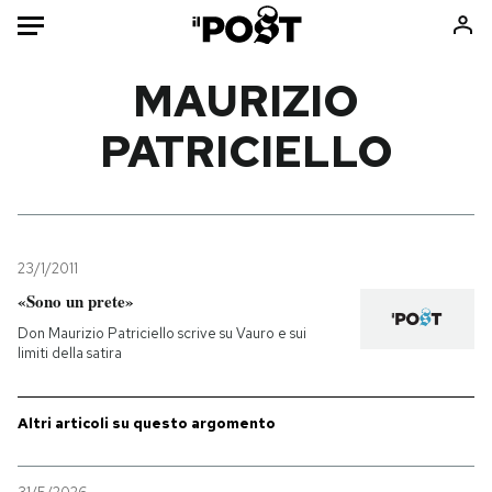
Auto
MAURIZIO
PATRICIELLO
HOME
Italia
Moda
Mondo
Libri
Politica
Consumismi
23/1/2011
Tecnologia
Storie/Idee
«Sono un prete»
Internet
Ok Boomer!
Don Maurizio Patriciello scrive su Vauro e sui
Scienza
Media
limiti della satira
Cultura
Europa
Economia
Altrecose
Altri articoli su questo argomento
Sport
Mondiali calcio 2026