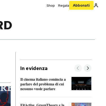
Abbonati
Shop
Regala
RD
In evidenza
Il cinema italiano comincia a
A cos
parlare del problema di cui
nessuno vuole parlare
Cosa 
FitActive, GreenTheory e la