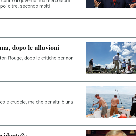
ontro il governo, ma mercoledì il
po' oltre, secondo molti
na, dopo le alluvioni
aton Rouge, dopo le critiche per non
co e crudele, ma che per altri è una
esidente?»