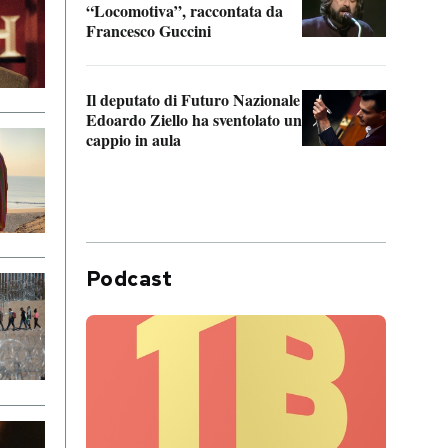
“Locomotiva”, raccontata da
inseg
Francesco Guccini
Khers
Il deputato di Futuro Nazionale
La pl
Edoardo Ziello ha sventolato un
da P
cappio in aula
Podcast