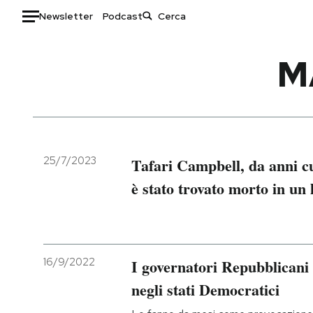
Newsletter
Podcast
Auto
M
HOME
Italia
Moda
Mondo
Libri
Politica
Consumismi
25/7/2023
Tafari Campbell, da anni c
Tecnologia
Storie/Idee
è stato trovato morto in un
Internet
Ok Boomer!
Scienza
Media
Cultura
Europa
Economia
Altrecose
16/9/2022
I governatori Repubblicani
Sport
Mondiali calcio 2026
negli stati Democratici