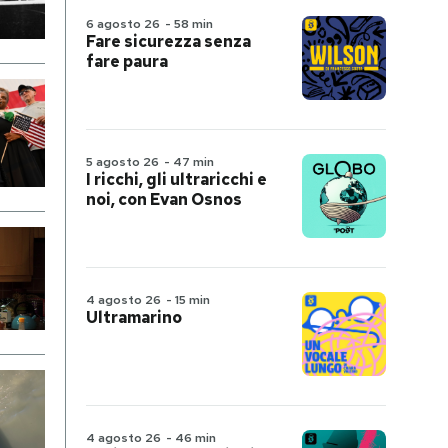
6 agosto 26
-
58 min
Fare sicurezza senza
fare paura
5 agosto 26
-
47 min
I ricchi, gli ultraricchi e
noi, con Evan Osnos
4 agosto 26
-
15 min
Ultramarino
4 agosto 26
-
46 min