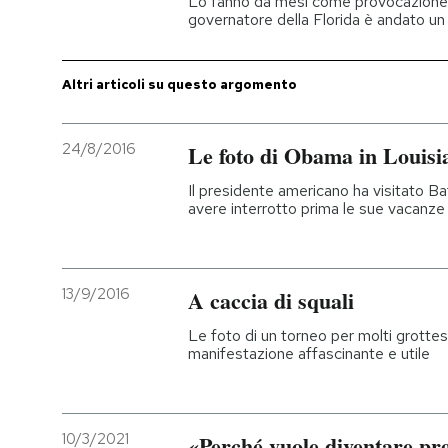
Lo fanno da mesi come provocazione c
governatore della Florida è andato un 
PODCAST
Altri articoli su questo argomento
NEWSLETTER
24/8/2016
Le foto di Obama in Louisia
I MIEI PREFERITI
Il presidente americano ha visitato B
avere interrotto prima le sue vacanze
SHOP
13/9/2016
A caccia di squali
CALENDARIO
Le foto di un torneo per molti grottes
manifestazione affascinante e utile
AREA PERSONALE
Entra
10/3/2021
«Perché vuole diventare pr