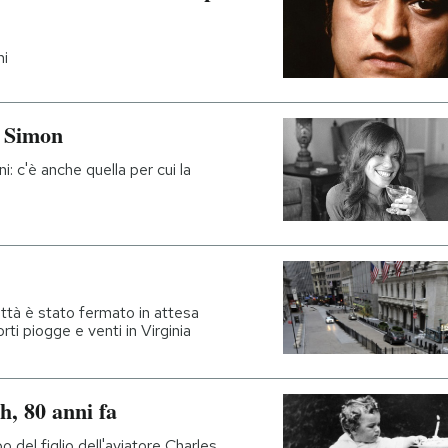
ni
y Simon
: c'è anche quella per cui la
città è stato fermato in attesa
orti piogge e venti in Virginia
, 80 anni fa
o del figlio dell'aviatore Charles