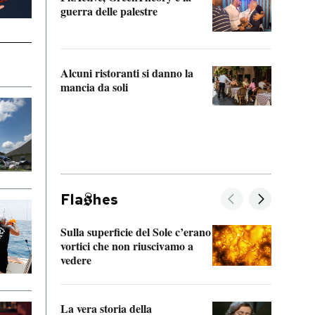
“Odis
guerra delle palestre
Che s
strum
Alcuni ristoranti si danno la
mancia da soli
Fla
hes
Sulla superficie del Sole c’erano
Il fi
vortici che non riuscivamo a
facen
vedere
dentr
La vera storia della
Il vi