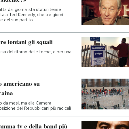
ta dal giornalista statunitense
lta a Ted Kennedy, che tre giorni
e del suo partito
e lontani gli squali
sa del ritorno delle foche, e per una
to americano su
raina
o da mesi, ma alla Camera
osizione dei Repubblicani più radicali
ramma tv e della band più