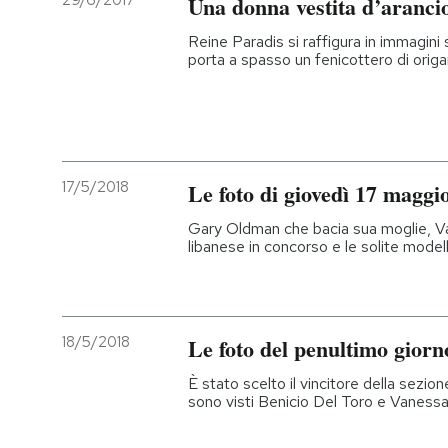
29/6/2017
Una donna vestita d’aranci
PODCAST
Reine Paradis si raffigura in immagini 
porta a spasso un fenicottero di orig
NEWSLETTER
I MIEI PREFERITI
17/5/2018
Le foto di giovedì 17 maggi
Gary Oldman che bacia sua moglie, Vane
SHOP
libanese in concorso e le solite modelle
CALENDARIO
18/5/2018
Le foto del penultimo gior
AREA PERSONALE
È stato scelto il vincitore della sezio
sono visti Benicio Del Toro e Vaness
Entra