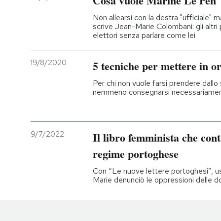
Cosa vuole Marine Le Pen
Non allearsi con la destra "ufficiale" m
scrive Jean-Marie Colombani: gli altri 
elettori senza parlare come lei
19/8/2020
5 tecniche per mettere in o
Per chi non vuole farsi prendere dallo
nemmeno consegnarsi necessariamen
9/7/2022
Il libro femminista che contr
regime portoghese
Con “Le nuove lettere portoghesi”, usci
Marie denunciò le oppressioni delle 