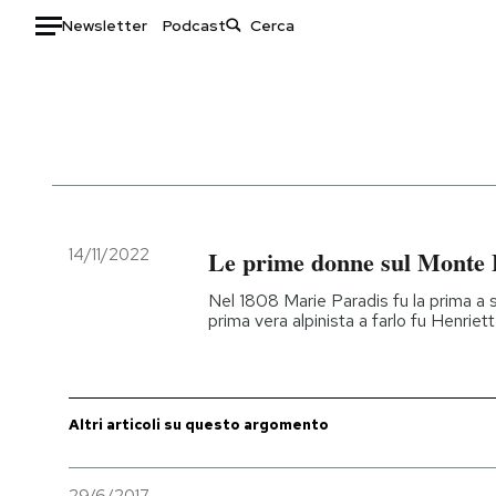
Newsletter
Podcast
Auto
HOME
Italia
Moda
Mondo
Libri
Politica
Consumismi
14/11/2022
Le prime donne sul Monte 
Tecnologia
Storie/Idee
Nel 1808 Marie Paradis fu la prima a s
Internet
Ok Boomer!
prima vera alpinista a farlo fu Henriet
Scienza
Media
Cultura
Europa
Economia
Altrecose
Altri articoli su questo argomento
Sport
Mondiali calcio 2026