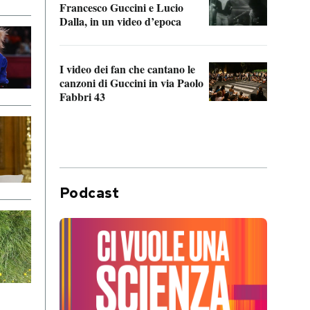
Francesco Guccini e Lucio
“Loco
Dalla, in un video d’epoca
Franc
I video dei fan che cantano le
Il de
canzoni di Guccini in via Paolo
Edoar
Fabbri 43
cappi
Podcast