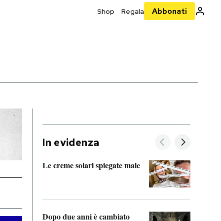
Abbonati
Shop
Regala
In evidenza
Le creme solari spiegate male
FitAc
guerr
Dopo due anni è cambiato
A cos