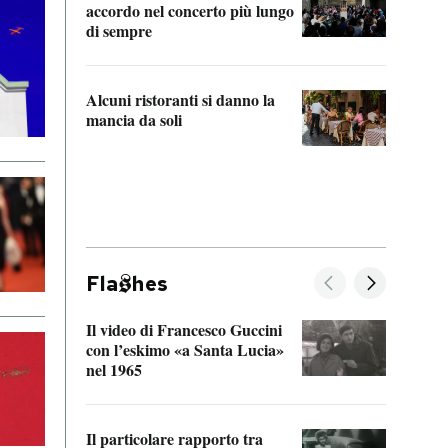
accordo nel concerto più lungo
di sempre
Il ci
parla
Alcuni ristoranti si danno la
nessu
mancia da soli
Fla
hes
Il video di Francesco Guccini
Sulla
con l’eskimo «a Santa Lucia»
vorti
nel 1965
veder
Il particolare rapporto tra
La ve