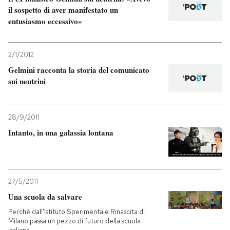
il sospetto di aver manifestato un
entusiasmo eccessivo»
PODCAST
NEWSLETTER
2/1/2012
Gelmini racconta la storia del comunicato
sui neutrini
I MIEI PREFERITI
28/9/2011
SHOP
Intanto, in una galassia lontana
CALENDARIO
27/5/2011
AREA PERSONALE
Una scuola da salvare
Entra
Perché dall'Istituto Sperimentale Rinascita di
Milano passa un pezzo di futuro della scuola