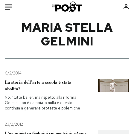
Auto
MARIA STELLA
GELMINI
HOME
Italia
Moda
Mondo
Libri
Politica
Consumismi
6/2/2014
Tecnologia
Storie/Idee
La storia dell’arte a scuola è stata
Internet
Ok Boomer!
abolita?
Scienza
Media
No, "tutte balle", ma rispetto alla riforma
Cultura
Europa
Gelmini non è cambiato nulla e questo
continua a generare proteste e polemiche
Economia
Altrecose
Sport
Mondiali calcio 2026
23/2/2012
L’ex ministro Gelmini sui neutrini: «Avevo