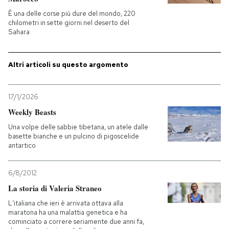
È una delle corse più dure del mondo, 220
PODCAST
chilometri in sette giorni nel deserto del
Sahara
NEWSLETTER
Altri articoli su questo argomento
I MIEI PREFERITI
17/1/2026
Weekly Beasts
SHOP
Una volpe delle sabbie tibetana, un atele dalle
basette bianche e un pulcino di pigoscelide
antartico
CALENDARIO
6/8/2012
La storia di Valeria Straneo
AREA PERSONALE
L'italiana che ieri è arrivata ottava alla
Entra
maratona ha una malattia genetica e ha
cominciato a correre seriamente due anni fa,