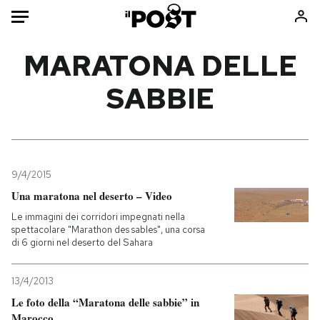
Auto
MARATONA DELLE
SABBIE
HOME
Italia
Moda
Mondo
Libri
Politica
Consumismi
9/4/2015
Tecnologia
Storie/Idee
Una maratona nel deserto – Video
Internet
Ok Boomer!
Le immagini dei corridori impegnati nella
Scienza
Media
spettacolare "Marathon des sables", una corsa
di 6 giorni nel deserto del Sahara
Cultura
Europa
Economia
Altrecose
13/4/2013
Sport
Mondiali calcio 2026
Le foto della “Maratona delle sabbie” in
Marocco