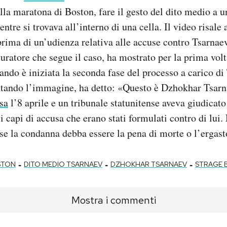
ella maratona di Boston, fare il gesto del dito medio a 
ntre si trovava all’interno di una cella. Il video risale
 prima di un’udienza relativa alle accuse contro Tsarnae
ocuratore che segue il caso, ha mostrato per la prima vo
ando è iniziata la seconda fase del processo a carico di
entando l’immagine, ha detto: «Questo è Dzhokhar Tsar
sa
l’8 aprile e un tribunale statunitense aveva giudicat
 i capi di accusa che erano stati formulati contro di lui
 se la condanna debba essere la pena di morte o l’ergast
-
-
-
STON
DITO MEDIO TSARNAEV
DZHOKHAR TSARNAEV
STRAGE 
Mostra i commenti