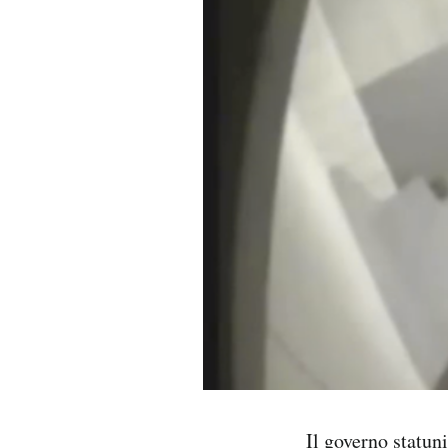
PODCAST
NEWSLETTER
I MIEI PREFERITI
SHOP
CALENDARIO
AREA PERSONALE
Area Personale
Il governo statun
Newsletter