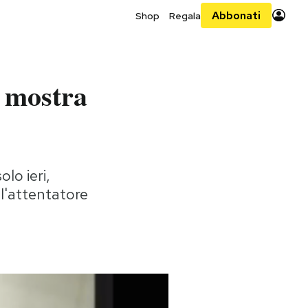
Abbonati
Shop
Regala
e mostra
lo ieri,
 l'attentatore