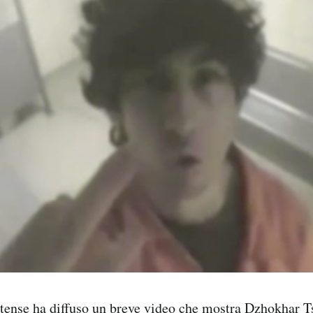
itense
ha diffuso
un breve video che mostra Dzhokhar Ts