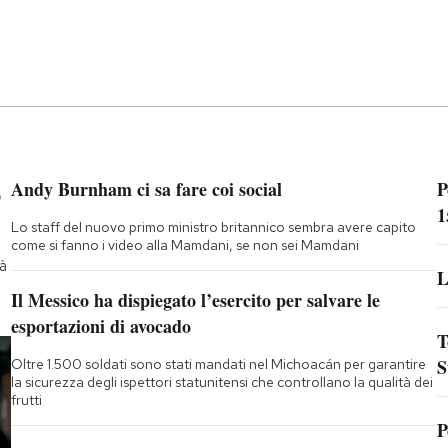
p
Andy Burnham ci sa fare coi social
P
1
Lo staff del nuovo primo ministro britannico sembra avere capito
come si fanno i video alla Mamdani, se non sei Mamdani
rà
L
Il Messico ha dispiegato l’esercito per salvare le
esportazioni di avocado
T
S
Oltre 1.500 soldati sono stati mandati nel Michoacán per garantire
la sicurezza degli ispettori statunitensi che controllano la qualità dei
frutti
P