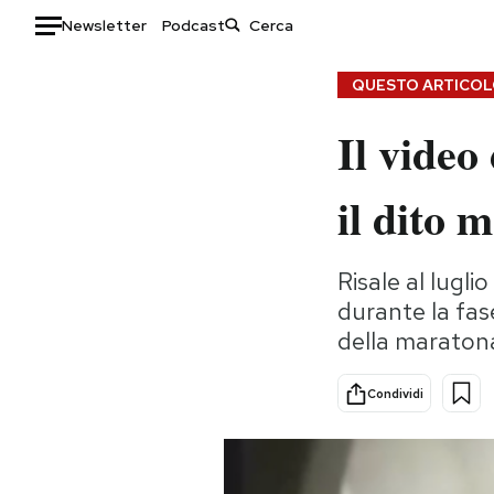
Newsletter
Podcast
Auto
QUESTO ARTICOLO
Il vide
HOME
Italia
Moda
il dito 
Mondo
Libri
Politica
Consumismi
Risale al lugli
Tecnologia
Storie/Idee
durante la fas
Internet
Ok Boomer!
della maraton
Scienza
Media
Cultura
Europa
Condividi
Economia
Altrecose
Sport
Mondiali calcio 2026