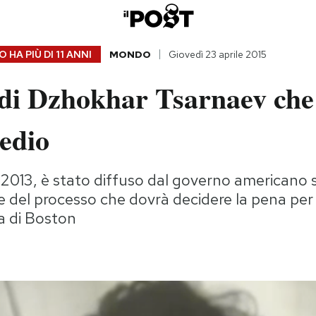
 HA PIÙ DI
11 ANNI
MONDO
Giovedì 23 aprile 2015
o di Dzhokhar Tsarnaev ch
medio
o 2013, è stato diffuso dal governo americano so
e del processo che dovrà decidere la pena per
a di Boston