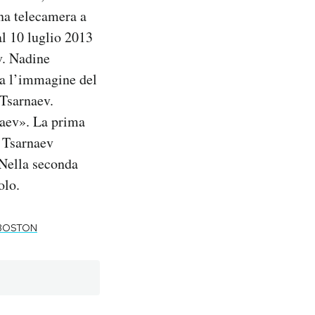
una telecamera a
 al 10 luglio 2013
v. Nadine
lta l’immagine del
 Tsarnaev.
naev». La prima
o Tsarnaev
. Nella seconda
olo.
BOSTON