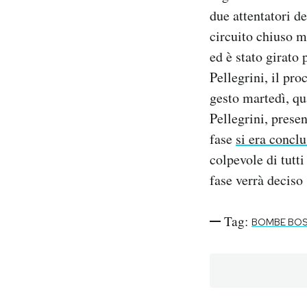
Notifiche mobile
due attentatori d
Regala il Post
circuito chiuso me
Hai bisogno di aiuto?
ed è stato girato
Esci
Pellegrini, il pr
gesto martedì, qu
Pellegrini, pres
fase
si era conclu
colpevole di tutti
fase verrà deciso
Tag:
BOMBE BO