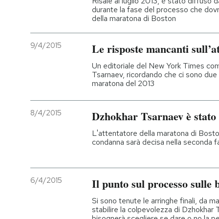
Risale al luglio 2013, è stato diffuso 
durante la fase del processo che dovr
della maratona di Boston
PODCAST
9/4/2015
Le risposte mancanti sull’a
NEWSLETTER
Un editoriale del New York Times co
Tsarnaev, ricordando che ci sono due pu
maratona del 2013
I MIEI PREFERITI
8/4/2015
Dzhokhar Tsarnaev è stato 
SHOP
L'attentatore della maratona di Boston
condanna sarà decisa nella seconda f
CALENDARIO
AREA PERSONALE
6/4/2015
Il punto sul processo sulle
Si sono tenute le arringhe finali, da mar
Entra
stabilire la colpevolezza di Dzhokhar 
bisognerà scegliere se dare o no la p