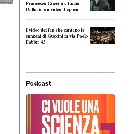
Francesco Guccini e Lucio
“Loco
Dalla, in un video d’epoca
Franc
I video dei fan che cantano le
Il de
canzoni di Guccini in via Paolo
Edoar
Fabbri 43
cappi
Podcast