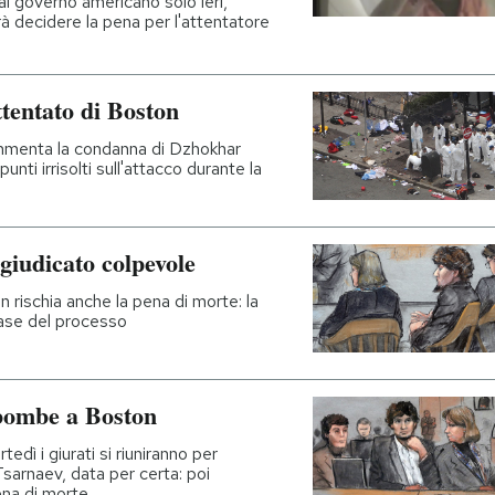
dal governo americano solo ieri,
à decidere la pena per l'attentatore
ttentato di Boston
mmenta la condanna di Dzhokhar
nti irrisolti sull'attacco durante la
giudicato colpevole
 rischia anche la pena di morte: la
ase del processo
 bombe a Boston
tedì i giurati si riuniranno per
Tsarnaev, data per certa: poi
ena di morte