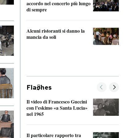
accordo nel concerto più lungo
di sempre
Il ci
parla
Alcuni ristoranti si danno la
nessu
mancia da soli
Fla
hes
Il video di Francesco Guccini
Sulla
con l’eskimo «a Santa Lucia»
vorti
nel 1965
veder
Il particolare rapporto tra
La ve