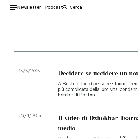
Newsletter
Podcast
Auto
HOME
Italia
Moda
Mondo
Libri
Politica
Consumismi
15/5/2015
Decidere se uccidere un u
Tecnologia
Storie/Idee
A Boston dodici persone stanno pren
Internet
Ok Boomer!
più complicata della loro vita: condann
bombe di Boston
Scienza
Media
Cultura
Europa
Economia
Altrecose
23/4/2015
Il video di Dzhokhar Tsarna
Sport
Mondiali calcio 2026
medio