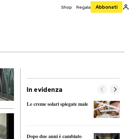
Abbonati
Shop
Regala
In evidenza
Le creme solari spiegate male
FitAc
guerr
Dopo due anni è cambiato
A cos