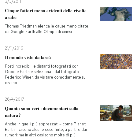
3/3/2011
Cinque fattori meno evidenti delle rivolte
PODCAST
arabe
Thomas Friedman elenca le cause meno citate,
da Google Earth alle Olimpiadi cinesi
NEWSLETTER
21/11/2016
I MIEI PREFERITI
Il mondo visto da lassù
Posti incredibili e distanti fotografati con
Google Earth e selezionati dal fotografo
SHOP
Federico Winer, da visitare comodamente sul
divano
CALENDARIO
28/4/2017
Quanto sono veri i documentari sulla
AREA PERSONALE
natura?
Anche in quelli più apprezzati – come Planet
Entra
Earth – ci sono alcune cose finte, a partire dai
rumori: ma in altri casi sono molte di più