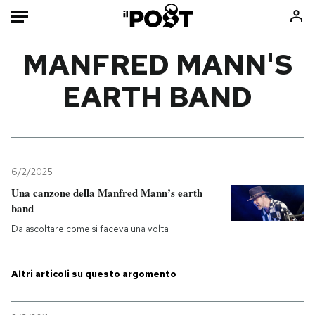
Auto
MANFRED MANN'S
EARTH BAND
HOME
Italia
Moda
Mondo
Libri
Politica
Consumismi
6/2/2025
Tecnologia
Storie/Idee
Una canzone della Manfred Mann’s earth
Internet
Ok Boomer!
band
Scienza
Media
Da ascoltare come si faceva una volta
Cultura
Europa
Economia
Altrecose
Altri articoli su questo argomento
Sport
Mondiali calcio 2026