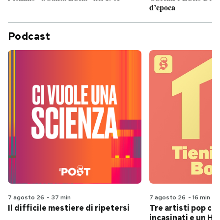
d’epoca
Podcast
7 agosto 26
-
37 min
7 agosto 26
-
16 min
Il difficile mestiere di ripetersi
Tre artisti pop ch
incasinati e un Hit