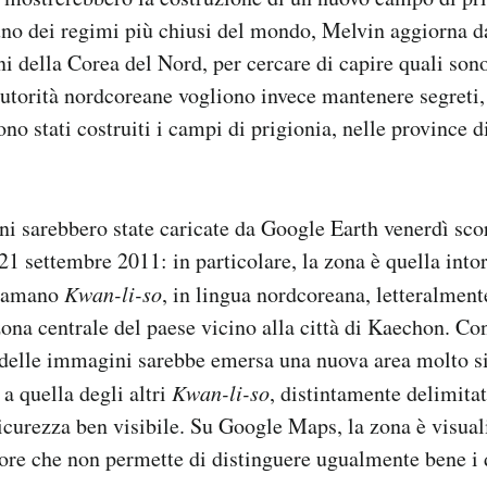
no dei regimi più chiusi del mondo, Melvin aggiorna da
 della Corea del Nord, per cercare di capire quali so
autorità nordcoreane vogliono invece mantenere segreti, 
ono stati costruiti i campi di prigionia, nelle province 
 sarebbero state caricate da Google Earth venerdì sco
l 21 settembre 2011: in particolare, la zona è quella int
hiamano
Kwan-li-so
, in lingua nordcoreana, letteralment
zona centrale del paese vicino alla città di Kaechon. Co
delle immagini sarebbe emersa una nuova area molto s
 a quella degli altri
Kwan-li-so
, distintamente delimita
icurezza ben visibile. Su Google Maps, la zona è visual
iore che non permette di distinguere ugualmente bene i 