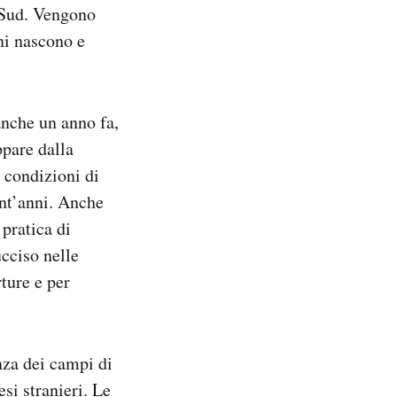
l Sud. Vengono
ni nascono e
anche un anno fa,
pare dalla
e condizioni di
ant’anni. Anche
 pratica di
ucciso nelle
ture e per
nza dei campi di
si stranieri. Le