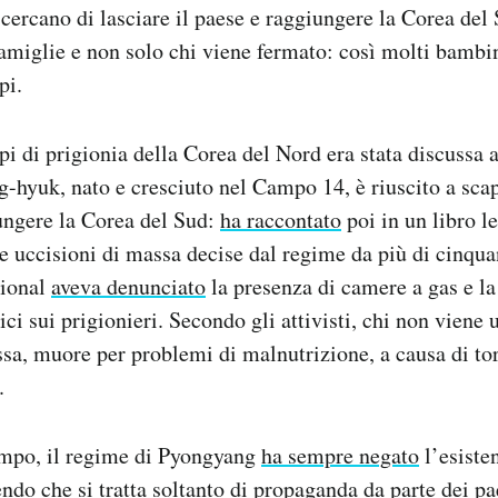
i cercano di lasciare il paese e raggiungere la Corea de
famiglie e non solo chi viene fermato: così molti bambi
pi.
pi di prigionia della Corea del Nord era stata discussa 
hyuk, nato e cresciuto nel Campo 14, è riuscito a scap
ungere la Corea del Sud:
ha raccontato
poi in un libro l
le uccisioni di massa decise dal regime da più di cinqu
tional
aveva denunciato
la presenza di camere a gas e la
ci sui prigionieri. Secondo gli attivisti, chi non viene 
sa, muore per problemi di malnutrizione, a causa di tor
.
tempo, il regime di Pyongyang
ha sempre negato
l’esiste
ndo che si tratta soltanto di propaganda da parte dei pae