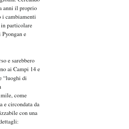
 anni il proprio
no i cambiamenti
in particolare
di Pyongan e
rso e sarebbero
orno ai Campi 14 e
e “luoghi di
n
imile, come
ta e circondata da
izzabile con una
dettagli: