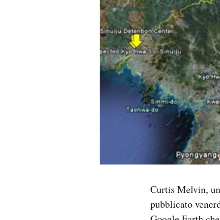
PODCAST
NEWSLETTER
I MIEI PREFERITI
SHOP
CALENDARIO
AREA PERSONALE
Curtis Melvin, un
pubblicato vener
Area Personale
Newsletter
Google Earth che