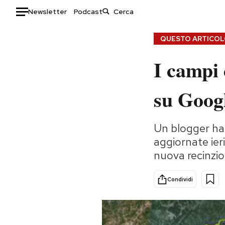
Newsletter
Podcast
Auto
QUESTO ARTICOLO
I campi 
HOME
Italia
Moda
su Goog
Mondo
Libri
Politica
Consumismi
Un blogger ha
Tecnologia
Storie/Idee
aggiornate ieri
Internet
Ok Boomer!
nuova recinzio
Scienza
Media
Cultura
Europa
Condividi
Economia
Altrecose
Sport
Mondiali calcio 2026