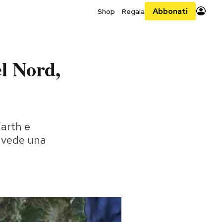
Abbonati
Shop
Regala
el Nord,
arth e
si vede una