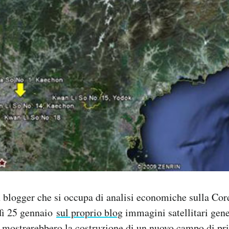
 blogger che si occupa di analisi economiche sulla Cor
dì 25 gennaio
sul proprio blog
immagini satellitari gene
 mostrerebbero la costruzione di un nuovo campo di pr