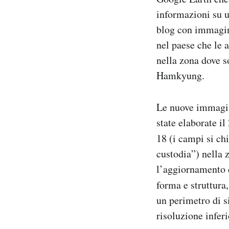
Notifiche mobile
informazioni su u
Regala il Post
blog con immagini
Hai bisogno di aiuto?
nel paese che le 
Esci
nella zona dove s
Hamkyung.
Le nuove immagini
state elaborate i
18 (i campi si c
custodia”) nella 
l’aggiornamento 
forma e struttura,
un perimetro di s
risoluzione infer