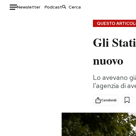
Newsletter
Podcast
Auto
QUESTO ARTICOLO
Gli Stat
HOME
Italia
Moda
nuovo
Mondo
Libri
Politica
Consumismi
Lo avevano già
Tecnologia
Storie/Idee
l'agenzia di av
Internet
Ok Boomer!
Scienza
Media
Condividi
Cultura
Europa
Economia
Altrecose
Sport
Mondiali calcio 2026