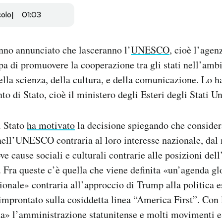
colo
01:03
anno annunciato che lasceranno l’
UNESCO
, cioè l’agen
pa di promuovere la cooperazione tra gli stati nell’amb
della scienza, della cultura, e della comunicazione. Lo 
to di Stato, cioè il ministero degli Esteri degli Stati Un
i Stato
ha motivato
la decisione spiegando che conside
 nell’UNESCO contraria al loro interesse nazionale, da
e cause sociali e culturali contrarie alle posizioni de
Fra queste c’è quella che viene definita «un’agenda glo
ionale» contraria all’approccio di Trump alla politica e
mprontato sulla cosiddetta linea “America First”. Con 
a» l’amministrazione statunitense e molti movimenti e p