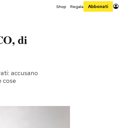
Abbonati
Shop
Regala
CO, di
rati: accusano
e cose