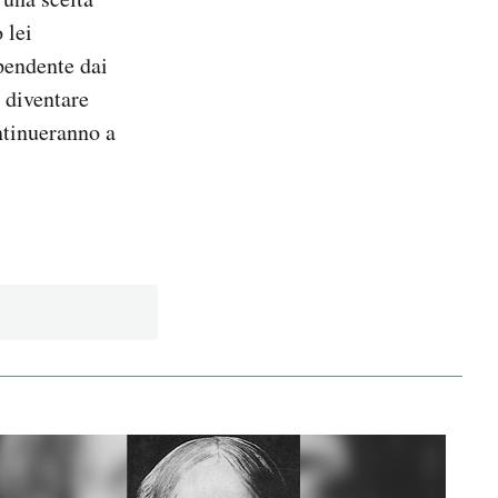
 lei
pendente dai
e diventare
ntinueranno a