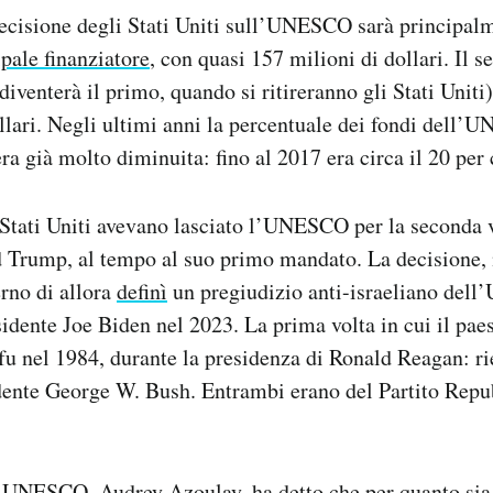
decisione degli Stati Uniti sull’UNESCO sarà principa
ipale finanziatore
, con quasi 157 milioni di dollari. Il 
diventerà il primo, quando si ritireranno gli Stati Uniti)
llari. Negli ultimi anni la percentuale dei fondi dell’
era già molto diminuita: fino al 2017 era circa il 20 per 
 Stati Uniti avevano lasciato l’UNESCO per la seconda v
 Trump, al tempo al suo primo mandato. La decisione,
erno di allora
definì
un pregiudizio anti-israeliano del
sidente Joe Biden nel 2023. La prima volta in cui il pae
fu nel 1984, durante la presidenza di Ronald Reagan: ri
dente George W. Bush. Entrambi erano del Partito Rep
ll’UNESCO, Audrey Azoulay,
ha detto
che per quanto sia