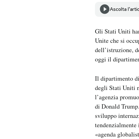
Notifiche mobile
Ascolta l'arti
Regala il Post
Hai bisogno di aiuto?
Esci
Gli Stati Uniti h
Unite che si occu
dell’istruzione, 
oggi il dipartimen
Il dipartimento d
degli Stati Uniti
l’agenzia promuov
di Donald Trump. 
sviluppo internaz
tendenzialmente i
«agenda globalist