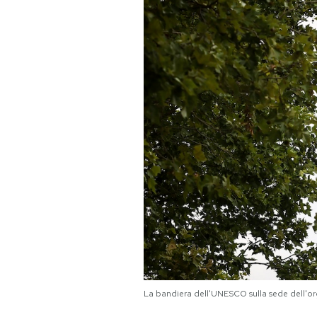
PODCAST
NEWSLETTER
I MIEI PREFERITI
SHOP
CALENDARIO
AREA PERSONALE
Area Personale
La bandiera dell'UNESCO sulla sede dell'o
Newsletter