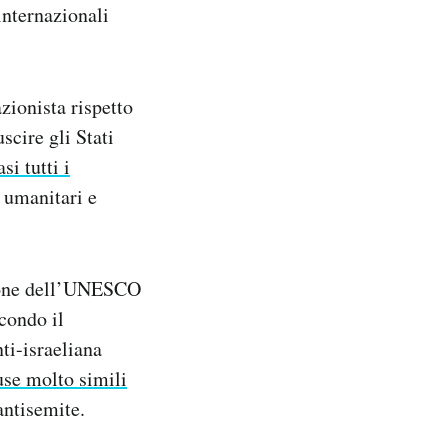
internazionali
zionista rispetto
scire gli Stati
si tutti i
 umanitari e
sione dell’UNESCO
condo il
ti-israeliana
use molto simili
antisemite.