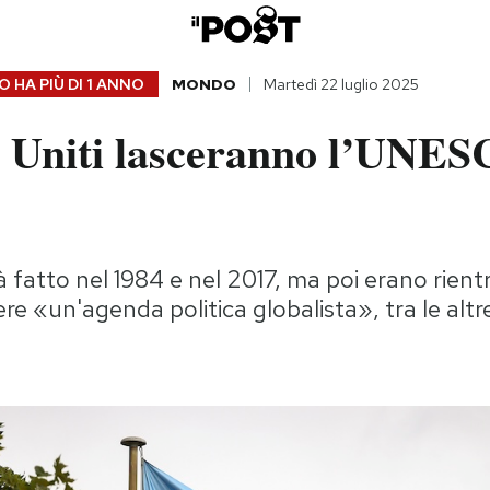
 HA PIÙ DI
1 ANNO
MONDO
Martedì 22 luglio 2025
i Uniti lasceranno l’UNES
 fatto nel 1984 e nel 2017, ma poi erano rient
ere «un'agenda politica globalista», tra le altr