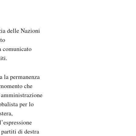
zia delle Nazioni
ito
ha comunicato
iti.
ra la permanenza
l momento che
ll’amministrazione
balista per lo
stera,
l’espressione
artiti di destra