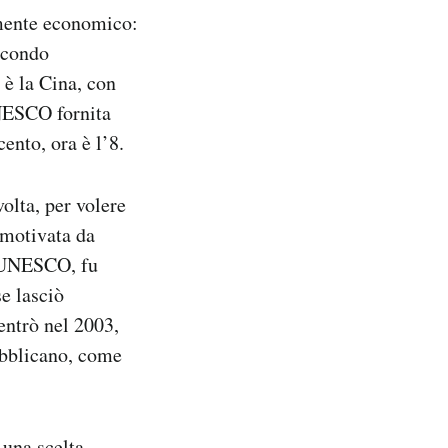
lmente economico:
secondo
 è la Cina, con
UNESCO fornita
cento, ora è l’8.
olta, per volere
 motivata da
l’UNESCO, fu
se lasciò
entrò nel 2003,
ubblicano, come
 una scelta