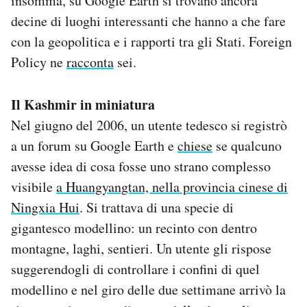
insomma, su Google Earth si trovano ancora
Notifiche mobile
decine di luoghi interessanti che hanno a che fare
Regala il Post
con la geopolitica e i rapporti tra gli Stati. Foreign
Hai bisogno di aiuto?
Policy ne
racconta
sei.
Esci
Il Kashmir in miniatura
Nel giugno del 2006, un utente tedesco si registrò
a un forum su Google Earth e
chiese
se qualcuno
avesse idea di cosa fosse uno strano complesso
visibile
a Huangyangtan, nella provincia cinese di
Ningxia Hui
. Si trattava di una specie di
gigantesco modellino: un recinto con dentro
montagne, laghi, sentieri. Un utente gli rispose
suggerendogli di controllare i confini di quel
modellino e nel giro delle due settimane arrivò la