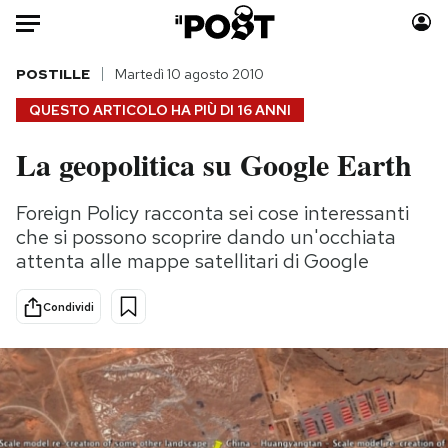
Auto
POSTILLE
Martedì 10 agosto 2010
QUESTO ARTICOLO HA PIÙ DI
16 ANNI
HOME
La geopolitica su Google Earth
Italia
Moda
Mondo
Libri
Foreign Policy racconta sei cose interessanti
Politica
Consumismi
che si possono scoprire dando un'occhiata
Tecnologia
Storie/Idee
attenta alle mappe satellitari di Google
Internet
Ok Boomer!
Condividi
Scienza
Media
Cultura
Europa
Economia
Altrecose
Sport
Mondiali calcio 2026