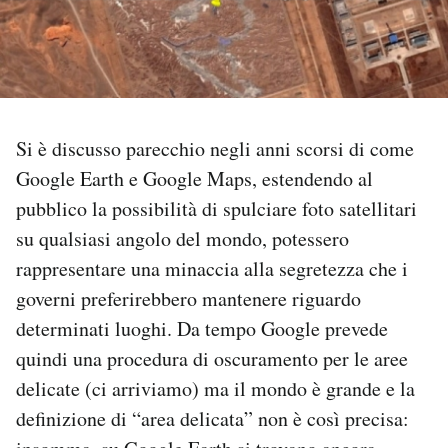
PODCAST
NEWSLETTER
Si è discusso parecchio negli anni scorsi di come
I MIEI PREFERITI
Google Earth e Google Maps, estendendo al
pubblico la possibilità di spulciare foto satellitari
su qualsiasi angolo del mondo, potessero
SHOP
rappresentare una minaccia alla segretezza che i
governi preferirebbero mantenere riguardo
CALENDARIO
determinati luoghi. Da tempo Google prevede
quindi una procedura di oscuramento per le aree
AREA PERSONALE
delicate (ci arriviamo) ma il mondo è grande e la
Area Personale
definizione di “area delicata” non è così precisa:
Newsletter