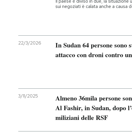
Il paese è diviso in due, la situazione
sui negoziati è calata anche a causa d
PODCAST
NEWSLETTER
22/3/2026
In Sudan 64 persone sono st
I MIEI PREFERITI
attacco con droni contro u
SHOP
CALENDARIO
3/11/2025
Almeno 36mila persone sono
Al Fashir, in Sudan, dopo l
AREA PERSONALE
miliziani delle RSF
Entra