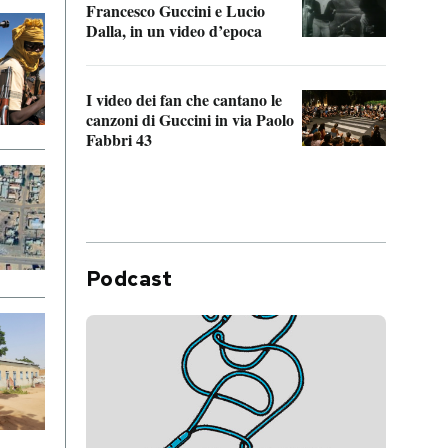
Francesco Guccini e Lucio
“Loco
Dalla, in un video d’epoca
Franc
I video dei fan che cantano le
Il de
canzoni di Guccini in via Paolo
Edoar
Fabbri 43
cappi
Podcast