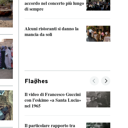
accordo nel concerto più lungo
di sempre
Il ci
parla
Alcuni ristoranti si danno la
nessu
mancia da soli
Fla
hes
Il video di Francesco Guccini
Sulla
con l’eskimo «a Santa Lucia»
vorti
nel 1965
veder
Il particolare rapporto tra
La ve