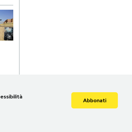
essibilità
Abbonati