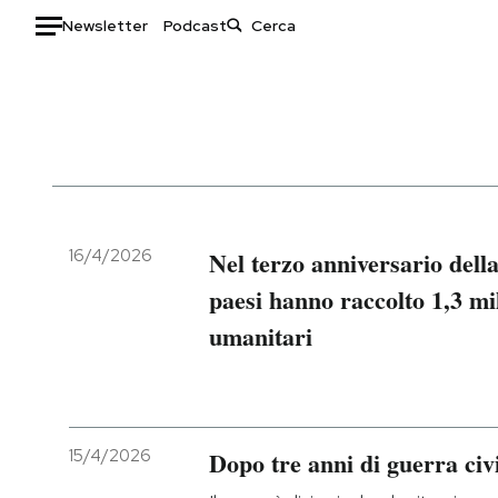
Newsletter
Podcast
Auto
HOME
Italia
Moda
Mondo
Libri
Politica
Consumismi
16/4/2026
Nel terzo anniversario dell
Tecnologia
Storie/Idee
paesi hanno raccolto 1,3 mil
Internet
Ok Boomer!
umanitari
Scienza
Media
Cultura
Europa
Economia
Altrecose
Sport
Mondiali calcio 2026
15/4/2026
Dopo tre anni di guerra civi