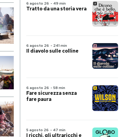
6 agosto 26
-
49 min
Tratto da una storia vera
6 agosto 26
-
241 min
Il diavolo sulle colline
6 agosto 26
-
58 min
Fare sicurezza senza
fare paura
5 agosto 26
-
47 min
I ricchi, gli ultraricchi e