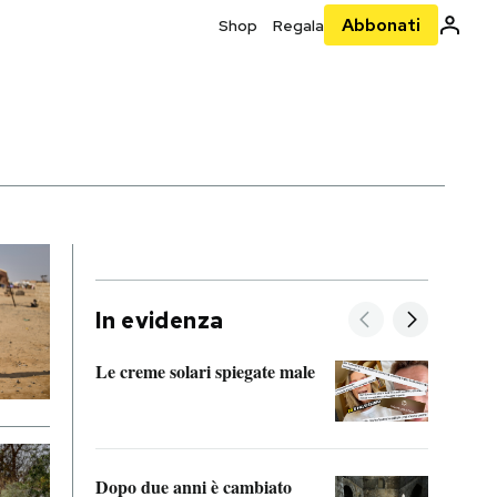
Abbonati
Shop
Regala
In evidenza
Le creme solari spiegate male
FitAc
guerr
Dopo due anni è cambiato
A cos