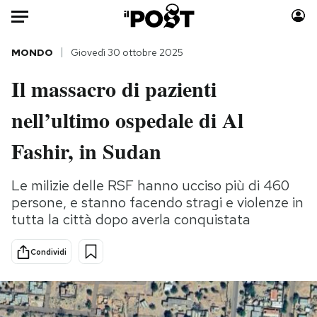
Auto
MONDO
Giovedì 30 ottobre 2025
Il massacro di pazienti
HOME
nell’ultimo ospedale di Al
Italia
Moda
Mondo
Libri
Fashir, in Sudan
Politica
Consumismi
Tecnologia
Storie/Idee
Le milizie delle RSF hanno ucciso più di 460
persone, e stanno facendo stragi e violenze in
Internet
Ok Boomer!
tutta la città dopo averla conquistata
Scienza
Media
Cultura
Europa
Condividi
Economia
Altrecose
Sport
Mondiali calcio 2026