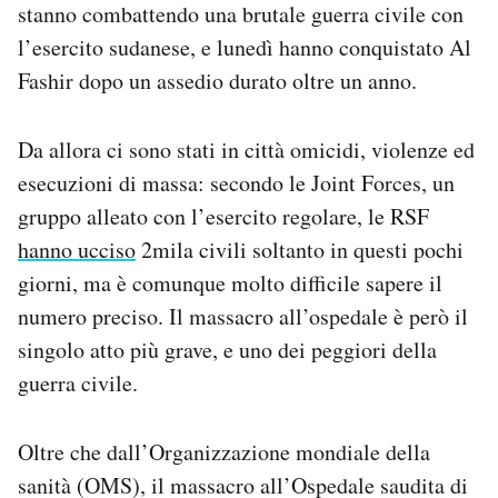
stanno combattendo una brutale guerra civile con
Notifiche mobile
l’esercito sudanese, e lunedì hanno conquistato Al
Regala il Post
Hai bisogno di aiuto?
Fashir dopo un assedio durato oltre un anno.
Esci
Da allora ci sono stati in città omicidi, violenze ed
esecuzioni di massa: secondo le Joint Forces, un
gruppo alleato con l’esercito regolare, le RSF
hanno ucciso
2mila civili soltanto in questi pochi
giorni, ma è comunque molto difficile sapere il
numero preciso. Il massacro all’ospedale è però il
singolo atto più grave, e uno dei peggiori della
guerra civile.
Oltre che dall’Organizzazione mondiale della
sanità (OMS), il massacro all’Ospedale saudita di