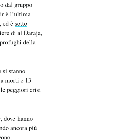
to dal gruppo
r è l’ultima
, ed è
sotto
ere di al Daraja,
profughi della
e si stanno
a morti e 13
le peggiori crisi
r, dove hanno
endo ancora più
vono.