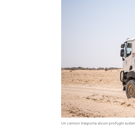
PODCAST
NEWSLETTER
I MIEI PREFERITI
SHOP
CALENDARIO
AREA PERSONALE
Un camion trasporta alcuni profughi suda
Area Personale
Newsletter