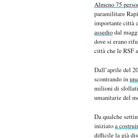
Almeno 75 perso
Notifiche mobile
paramilitare Rapi
Regala il Post
Hai bisogno di aiuto?
importante città 
Esci
assedio
dal maggi
dove si erano ri
città che le RSF 
Dall’aprile del 2
scontrando in
una
milioni di sfollat
umanitarie del 
Da qualche settim
iniziato
a costrui
difficile la già d