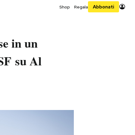
Abbonati
Shop
Regala
se in un
SF su Al