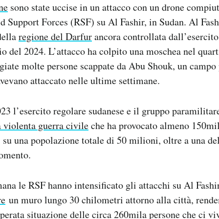
ne
sono state uccise in un attacco con un drone compiu
d Support Forces (RSF) su Al Fashir, in Sudan. Al Fashi
della
regione del Darfur
ancora controllata dall’esercito
o del 2024. L’attacco ha colpito una moschea nel quarti
fugiate molte persone scappate da Abu Shouk, un campo 
avevano attaccato nelle ultime settimane.
023 l’esercito regolare sudanese e il gruppo paramilitar
 violenta guerra civile
che ha provocato almeno 150mil
i su una popolazione totale di 50 milioni, oltre a una del
momento.
ana le RSF hanno intensificato gli attacchi su Al Fashi
re
un muro lungo 30 chilometri attorno alla città, rend
isperata situazione delle circa 260mila persone che ci vi