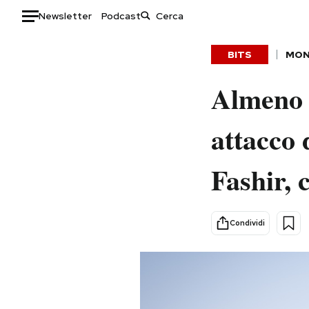
Newsletter
Podcast
Auto
BITS
MO
HOME
Almeno 7
Italia
Moda
attacco
Mondo
Libri
Politica
Consumismi
Fashir, 
Tecnologia
Storie/Idee
Internet
Ok Boomer!
Scienza
Media
Condividi
Cultura
Europa
Economia
Altrecose
Sport
Mondiali calcio 2026