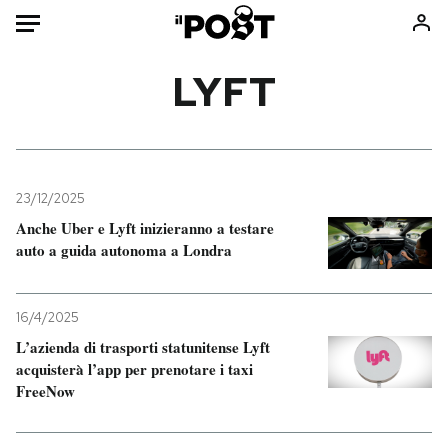
Auto
LYFT
HOME
Italia
Moda
Mondo
Libri
23/12/2025
Politica
Consumismi
Anche Uber e Lyft inizieranno a testare
auto a guida autonoma a Londra
Tecnologia
Storie/Idee
Internet
Ok Boomer!
Scienza
Media
16/4/2025
Cultura
Europa
L’azienda di trasporti statunitense Lyft
acquisterà l’app per prenotare i taxi
Economia
Altrecose
FreeNow
Sport
Mondiali calcio 2026