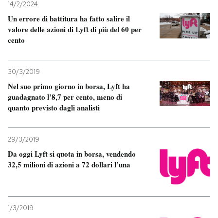
14/2/2024
Un errore di battitura ha fatto salire il
PODCAST
valore delle azioni di Lyft di più del 60 per
cento
NEWSLETTER
30/3/2019
I MIEI PREFERITI
Nel suo primo giorno in borsa, Lyft ha
guadagnato l’8,7 per cento, meno di
quanto previsto dagli analisti
SHOP
29/3/2019
CALENDARIO
Da oggi Lyft si quota in borsa, vendendo
32,5 milioni di azioni a 72 dollari l’una
AREA PERSONALE
Entra
1/3/2019