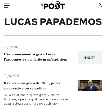
Auto
LUCAS PAPADEMOS
HOME
Italia
Moda
Mondo
Libri
25/5/2017
Politica
Consumismi
L’ex primo ministro greco Lucas
Papademos è stato ferito in un’esplosione
Tecnologia
Storie/Idee
Internet
Ok Boomer!
Scienza
Media
29/6/2015
Cultura
Europa
Il referendum greco del 2011, prima
Economia
Altrecose
annunciato e poi cancellato
Sport
Mondiali calcio 2026
Se la situazione di questi giorni vi risulta
familiare, è perché qualche anno fa è successa
quasi la stessa cosa: ma durò pochi giorni