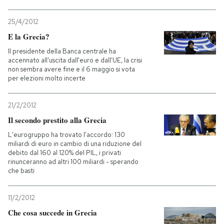
PODCAST
25/4/2012
E la Grecia?
Il presidente della Banca centrale ha
NEWSLETTER
accennato all'uscita dall'euro e dall'UE, la crisi
non sembra avere fine e il 6 maggio si vota
per elezioni molto incerte
I MIEI PREFERITI
21/2/2012
Il secondo prestito alla Grecia
SHOP
L'eurogruppo ha trovato l'accordo: 130
miliardi di euro in cambio di una riduzione del
CALENDARIO
debito dal 160 al 120% del PIL, i privati
rinunceranno ad altri 100 miliardi - sperando
che basti
AREA PERSONALE
11/2/2012
Entra
Che cosa succede in Grecia