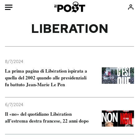
Auto
LIBERATION
HOME
Italia
Moda
Mondo
Libri
8/7/2024
Politica
Consumismi
La prima pagina di Libération ispirata a
quella del 2002 quando alle presidenziali
Tecnologia
Storie/Idee
fu battuto Jean-Marie Le Pen
Internet
Ok Boomer!
Scienza
Media
6/7/2024
Cultura
Europa
Il «no» del quotidiano Libération
Economia
Altrecose
all’estrema destra francese, 22 anni dopo
Sport
Mondiali calcio 2026