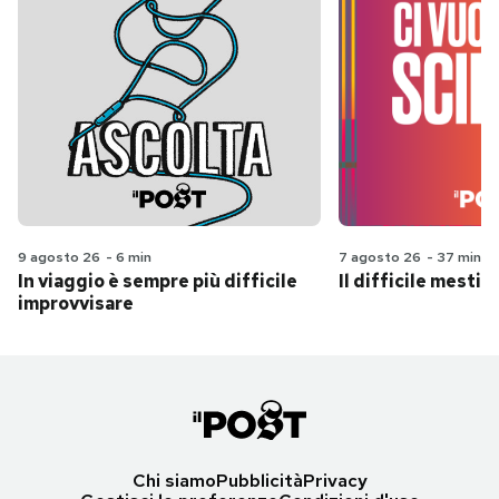
9 agosto 26
-
6 min
7 agosto 26
-
37 min
In viaggio è sempre più difficile
Il difficile mestie
improvvisare
Chi siamo
Pubblicità
Privacy