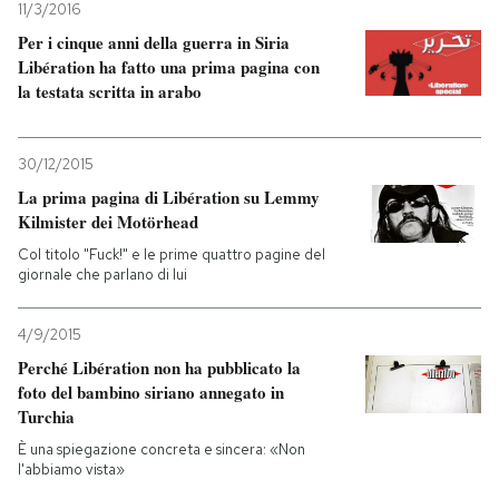
11/3/2016
Per i cinque anni della guerra in Siria
PODCAST
Libération ha fatto una prima pagina con
la testata scritta in arabo
NEWSLETTER
30/12/2015
I MIEI PREFERITI
La prima pagina di Libération su Lemmy
Kilmister dei Motörhead
Col titolo "Fuck!" e le prime quattro pagine del
SHOP
giornale che parlano di lui
4/9/2015
CALENDARIO
Perché Libération non ha pubblicato la
foto del bambino siriano annegato in
AREA PERSONALE
Turchia
È una spiegazione concreta e sincera: «Non
Entra
l'abbiamo vista»