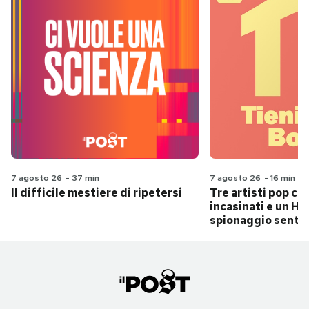
7 agosto 26
-
37 min
7 agosto 26
-
16 min
Il difficile mestiere di ripetersi
Tre artisti pop ch
incasinati e un Hit
spionaggio senti