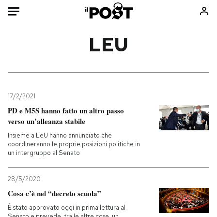
Auto
LEU
HOME
Italia
Moda
Mondo
Libri
17/2/2021
Politica
Consumismi
PD e M5S hanno fatto un altro passo
verso un’alleanza stabile
Tecnologia
Storie/Idee
Insieme a LeU hanno annunciato che
Internet
Ok Boomer!
coordineranno le proprie posizioni politiche in
Scienza
Media
un intergruppo al Senato
Cultura
Europa
Economia
Altrecose
28/5/2020
Cosa c’è nel “decreto scuola”
Sport
Mondiali calcio 2026
È stato approvato oggi in prima lettura al
Senato e prevede, tra le altre cose, un