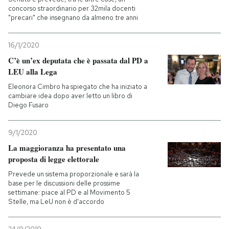
concorso straordinario per 32mila docenti
"precari" che insegnano da almeno tre anni
PODCAST
16/1/2020
NEWSLETTER
C’è un’ex deputata che è passata dal PD a
LEU alla Lega
Eleonora Cimbro ha spiegato che ha iniziato a
I MIEI PREFERITI
cambiare idea dopo aver letto un libro di
Diego Fusaro
SHOP
9/1/2020
La maggioranza ha presentato una
CALENDARIO
proposta di legge elettorale
Prevede un sistema proporzionale e sarà la
base per le discussioni delle prossime
AREA PERSONALE
settimane: piace al PD e al Movimento 5
Stelle, ma LeU non è d'accordo
Entra