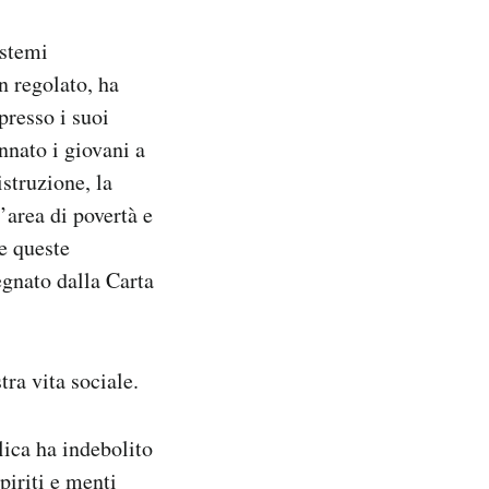
istemi
n regolato, ha
presso i suoi
nnato i giovani a
struzione, la
’area di povertà e
re queste
egnato dalla Carta
tra vita sociale.
lica ha indebolito
piriti e menti