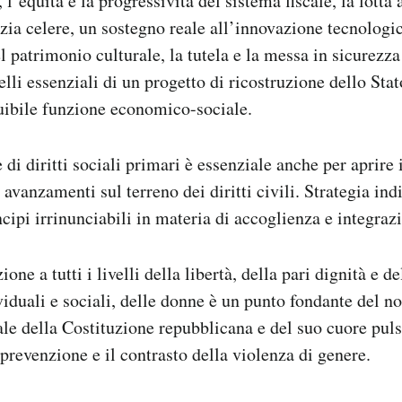
, l’equità e la progressività del sistema fiscale, la lotta
izia celere, un sostegno reale all’innovazione tecnologic
 patrimonio culturale, la tutela e la messa in sicurezza 
selli essenziali di un progetto di ricostruzione dello St
tuibile funzione economico-sociale.
 di diritti sociali primari è essenziale anche per aprire
 avanzamenti sul terreno dei diritti civili. Strategia in
ncipi irrinunciabili in materia di accoglienza e integraz
one a tutti i livelli della libertà, della pari dignità e de
viduali e sociali, delle donne è un punto fondante del no
ale della Costituzione repubblicana e del suo cuore pulsa
 prevenzione e il contrasto della violenza di genere.