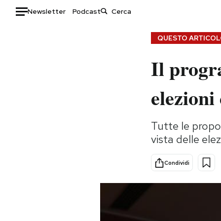
Newsletter
Podcast
Auto
QUESTO ARTICOLO
Il progr
HOME
Italia
Moda
elezioni
Mondo
Libri
Politica
Consumismi
Tutte le propo
Tecnologia
Storie/Idee
vista delle ele
Internet
Ok Boomer!
Scienza
Media
Condividi
Cultura
Europa
Economia
Altrecose
Sport
Mondiali calcio 2026