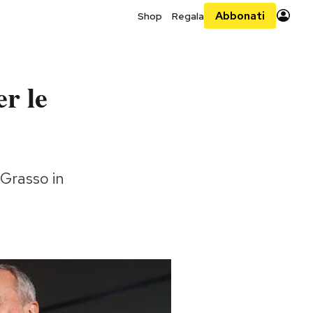
Abbonati
Shop
Regala
r le
 Grasso in