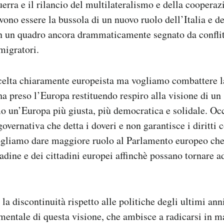
uerra e il rilancio del multilateralismo e della cooperaz
vono essere la bussola di un nuovo ruolo dell’Italia e d
n un quadro ancora drammaticamente segnato da conflitt
migratori.
scelta chiaramente europeista ma vogliamo combattere l
ha preso l’Europa restituendo respiro alla visione di un
 un’Europa più giusta, più democratica e solidale. Occ
vernativa che detta i doveri e non garantisce i diritti c
Vogliamo dare maggiore ruolo al Parlamento europeo che
adine e dei cittadini europei affinchè possano tornare ad
la discontinuità rispetto alle politiche degli ultimi ann
entale di questa visione, che ambisce a radicarsi in ma