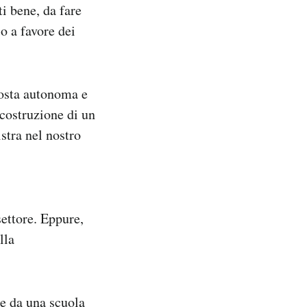
i bene, da fare
io a favore dei
posta autonoma e
a costruzione di un
stra nel nostro
settore. Eppure,
lla
re da una scuola