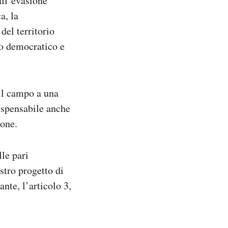
 all’evasione
a, la
del territorio
ato democratico e
 il campo a una
dispensabile anche
ione.
lle pari
stro progetto di
nte, l’articolo 3,