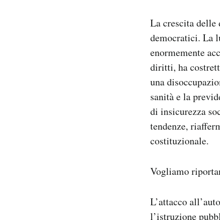
La crescita delle 
democratici. La l
enormemente accre
diritti, ha costre
una disoccupazion
sanità e la previd
di insicurezza soc
tendenze, riaffer
costituzionale.
Vogliamo riportare
L’attacco all’aut
l’istruzione pubb