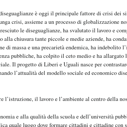
diseguaglianze è oggi il principale fattore di crisi dei s
unga crisi, assieme a un processo di globalizzazione no
sciuto le diseguaglianze, ha svalutato il lavoro e com
tto alla chiusura tante piccole e medie aziende, ha conda
e di massa e una precarietà endemica, ha indebolito l’i
enza pubbliche, ha colpito il ceto medio e ha allargato l
iale. Il progetto di Liberi e Uguali nasce per contrasta
mando l’attualità del modello sociale ed economico dis
 l’istruzione, il lavoro e l’ambiente al centro della nos
onomia e alla qualità della scuola e dell’università pubb
lica quale luogo dove formare cittadini e cittadine con s