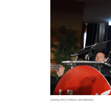
PODCAST
NEWSLETTER
I MIEI PREFERITI
SHOP
CALENDARIO
AREA PERSONALE
(ANSA/RICCARDO ANTIMIANI)
Area Personale
Newsletter