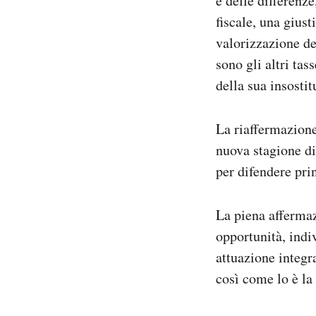
e delle differenze
fiscale, una giust
valorizzazione del
sono gli altri tas
della sua insosti
La riaffermazione
nuova stagione di
per difendere pri
La piena affermazi
opportunità, indi
attuazione integr
così come lo è la