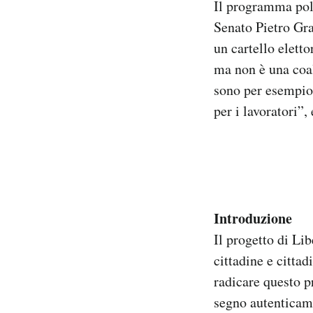
Il programma polit
Notifiche mobile
Senato Pietro Gr
Regala il Post
un cartello eletto
Hai bisogno di aiuto?
Esci
ma non è una coal
sono per esempio 
per i lavoratori”, 
Introduzione
Il progetto di Li
cittadine e citta
radicare questo pr
segno autenticame