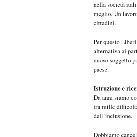
nella società ita
meglio. Un lavoro 
cittadini.
Per questo Liberi
alternativa ai par
nuovo soggetto po
paese.
Istruzione e ric
Da anni siamo col
tra mille difficol
dell’inclusione.
Dobbiamo cancella