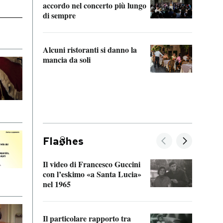
accordo nel concerto più lungo
di sempre
Il ci
parla
Alcuni ristoranti si danno la
nessu
mancia da soli
Fla
hes
Il video di Francesco Guccini
Sulla
con l’eskimo «a Santa Lucia»
vorti
nel 1965
veder
Il particolare rapporto tra
La ve