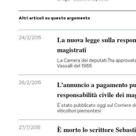
PODCAST
Altri articoli su questo argomento
NEWSLETTER
24/2/2015
La nuova legge sulla respons
magistrati
I MIEI PREFERITI
La Camera dei deputati l'ha approvata i
Vassalli del 1988
SHOP
26/2/2015
L’annuncio a pagamento pub
CALENDARIO
responsabilità civile dei ma
È stato pubblicato oggi sul Corriere del
viticoltori piemontesi
AREA PERSONALE
Entra
27/7/2015
È morto lo scrittore Sebasti