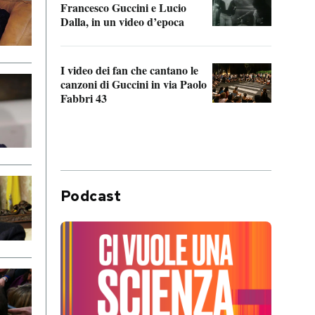
Francesco Guccini e Lucio
“Loco
Dalla, in un video d’epoca
Franc
I video dei fan che cantano le
Il de
canzoni di Guccini in via Paolo
Edoar
Fabbri 43
cappi
Podcast