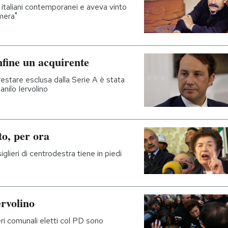
ri italiani contemporanei e aveva vinto
mera"
nfine un acquirente
restare esclusa dalla Serie A è stata
anilo Iervolino
to, per ora
iglieri di centrodestra tiene in piedi
ervolino
ri comunali eletti col PD sono