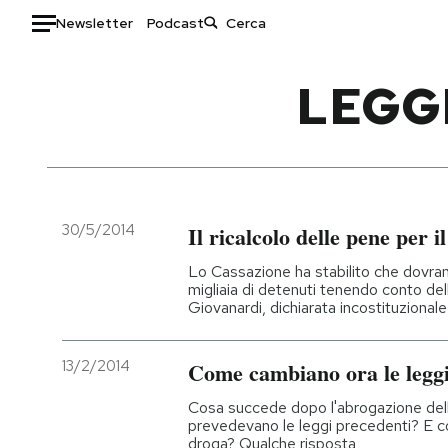
Newsletter
Podcast
Auto
LEGG
HOME
Italia
Moda
Mondo
Libri
Politica
Consumismi
30/5/2014
Il ricalcolo delle pene per i
Tecnologia
Storie/Idee
Lo Cassazione ha stabilito che dovran
Internet
Ok Boomer!
migliaia di detenuti tenendo conto del
Giovanardi, dichiarata incostituzionale
Scienza
Media
Cultura
Europa
13/2/2014
Come cambiano ora le leggi
Economia
Altrecose
Sport
Mondiali calcio 2026
Cosa succede dopo l'abrogazione del
prevedevano le leggi precedenti? E co
droga? Qualche risposta