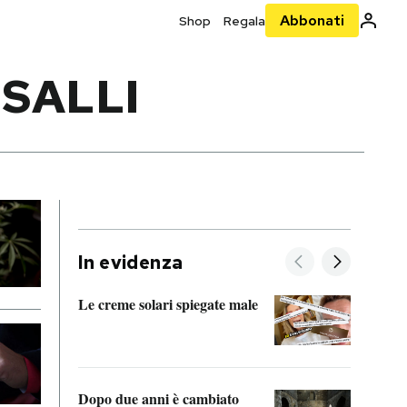
Abbonati
Shop
Regala
SALLI
In evidenza
Le creme solari spiegate male
FitAc
guerr
Dopo due anni è cambiato
A cos