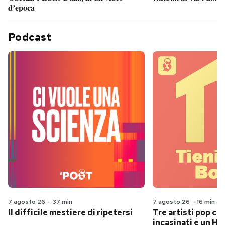
d’epoca
Podcast
7 agosto 26
-
37 min
7 agosto 26
-
16 min
Il difficile mestiere di ripetersi
Tre artisti pop ch
incasinati e un Hit