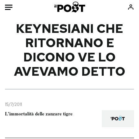
Auto
KEYNESIANI CHE
RITORNANO E
HOME
DICONO VE LO
Italia
Moda
Mondo
Libri
AVEVAMO DETTO
Politica
Consumismi
Tecnologia
Storie/Idee
Internet
Ok Boomer!
Scienza
Media
15/7/2011
Cultura
Europa
L’immortalità delle zanzare tigre
Economia
Altrecose
Sport
Mondiali calcio 2026