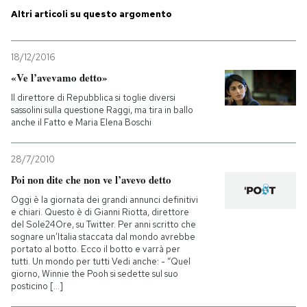
Altri articoli su questo argomento
PODCAST
18/12/2016
NEWSLETTER
«Ve l’avevamo detto»
Il direttore di Repubblica si toglie diversi
sassolini sulla questione Raggi, ma tira in ballo
I MIEI PREFERITI
anche il Fatto e Maria Elena Boschi
28/7/2010
SHOP
Poi non dite che non ve l’avevo detto
Oggi è la giornata dei grandi annunci definitivi
CALENDARIO
e chiari. Questo è di Gianni Riotta, direttore
del Sole24Ore, su Twitter. Per anni scritto che
sognare un’Italia staccata dal mondo avrebbe
portato al botto. Ecco il botto e varrà per
AREA PERSONALE
tutti. Un mondo per tutti Vedi anche: - “Quel
giorno, Winnie the Pooh si sedette sul suo
Entra
posticino [...]