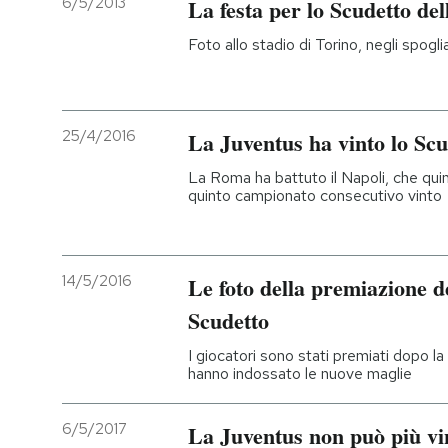
6/5/2013
La festa per lo Scudetto de
PODCAST
Foto allo stadio di Torino, negli spoglia
NEWSLETTER
25/4/2016
La Juventus ha vinto lo Scu
I MIEI PREFERITI
La Roma ha battuto il Napoli, che quind
quinto campionato consecutivo vinto
SHOP
14/5/2016
Le foto della premiazione d
CALENDARIO
Scudetto
I giocatori sono stati premiati dopo la
AREA PERSONALE
hanno indossato le nuove maglie
Entra
6/5/2017
La Juventus non può più vi