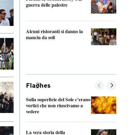
“Odis
guerra delle palestre
Che s
strum
Alcuni ristoranti si danno la
mancia da soli
Fla
hes
Sulla superficie del Sole c’erano
Il fi
vortici che non riuscivamo a
facen
vedere
dentr
La vera storia della
Il vi