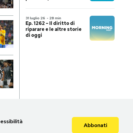
31 luglio 26
-
28 min
Ep. 1262 – Il diritto di
riparare e le altre storie
di oggi
essibilità
Abbonati