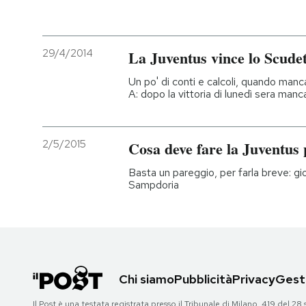
29/4/2014
La Juventus vince lo Scudet
Un po' di conti e calcoli, quando manca
A: dopo la vittoria di lunedì sera man
2/5/2015
Cosa deve fare la Juventus 
Basta un pareggio, per farla breve: gi
Sampdoria
Chi siamo
Pubblicità
Privacy
Gesti
Il Post è una testata registrata presso il Tribunale di Milano, 419 del