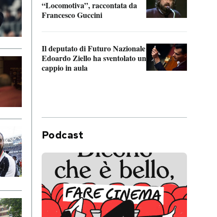
“Locomotiva”, raccontata da
inseg
Francesco Guccini
Khers
Il deputato di Futuro Nazionale
La pl
Edoardo Ziello ha sventolato un
da P
cappio in aula
Podcast