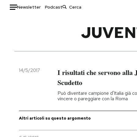
Newsletter
Podcast
Auto
JUVEN
HOME
Italia
Moda
Mondo
Libri
Politica
Consumismi
14/5/2017
I risultati che servono alla
Tecnologia
Storie/Idee
Scudetto
Internet
Ok Boomer!
Può diventare campione d'Italia già con
Scienza
Media
vincere o pareggiare con la Roma
Cultura
Europa
Economia
Altrecose
Altri articoli su questo argomento
Sport
Mondiali calcio 2026