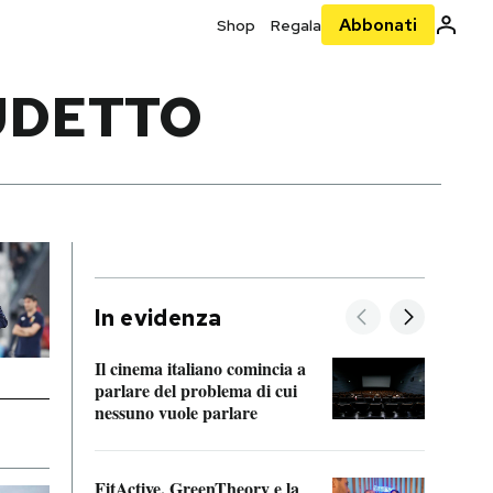
Abbonati
Shop
Regala
UDETTO
In evidenza
Il cinema italiano comincia a
A cos
parlare del problema di cui
nessuno vuole parlare
Cosa 
FitActive, GreenTheory e la