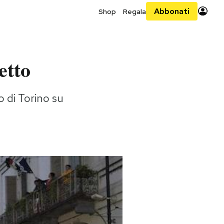
Abbonati
Shop
Regala
etto
o di Torino su