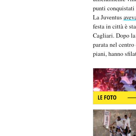
Notifiche mobile
punti conquistati
Regala il Post
La Juventus
aveva
Hai bisogno di aiuto?
festa in città è s
Esci
Cagliari. Dopo la 
parata nel centro 
piani, hanno sfila