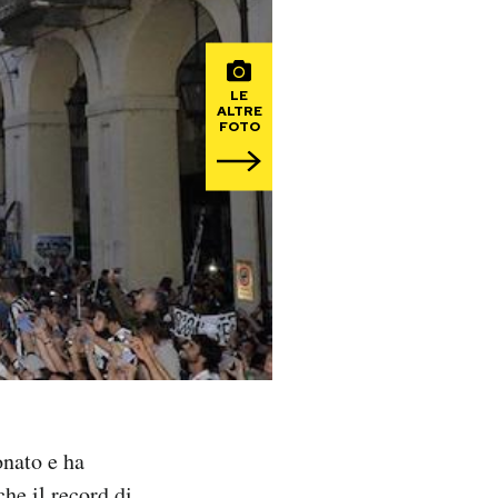
LE
ALTRE
FOTO
onato e ha
che il record di