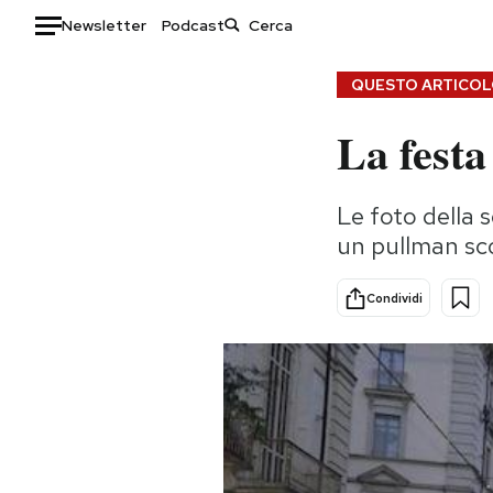
Newsletter
Podcast
Auto
QUESTO ARTICOLO
La festa
HOME
Italia
Moda
Le foto della s
Mondo
Libri
un pullman sc
Politica
Consumismi
Tecnologia
Storie/Idee
Condividi
Internet
Ok Boomer!
Scienza
Media
Cultura
Europa
Economia
Altrecose
Sport
Mondiali calcio 2026