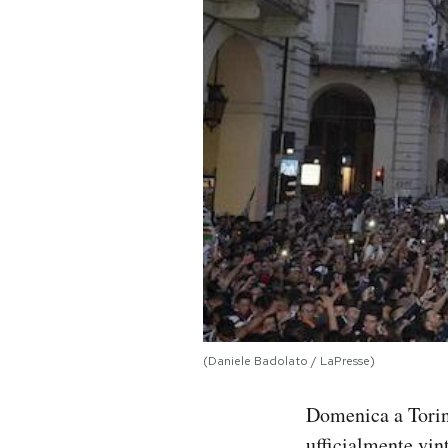
PODCAST
NEWSLETTER
I MIEI PREFERITI
SHOP
CALENDARIO
(Daniele Badolato / LaPresse)
AREA PERSONALE
Domenica a Torino
Area Personale
Newsletter
ufficialmente vint