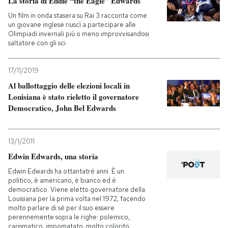
La storia di Eddie “the Eagle” Edwards
Un film in onda stasera su Rai 3 racconta come
un giovane inglese riuscì a partecipare alle
Olimpiadi invernali più o meno improvvisandosi
saltatore con gli sci
17/11/2019
Al ballottaggio delle elezioni locali in
Louisiana è stato rieletto il governatore
Democratico, John Bel Edwards
13/1/2011
Edwin Edwards, una storia
Edwin Edwards ha ottantatré anni. È un
politico, è americano, è bianco ed è
democratico. Viene eletto governatore della
Louisiana per la prima volta nel 1972, facendo
molto parlare di sé per il suo essere
perennemente sopra le righe: polemico,
carismatico, impomatato, molto colorito,