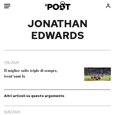
Auto
JONATHAN
EDWARDS
HOME
Italia
Moda
Mondo
Libri
Politica
Consumismi
7/8/2025
Tecnologia
Storie/Idee
Il miglior salto triplo di sempre,
Internet
Ok Boomer!
trent’anni fa
Scienza
Media
Cultura
Europa
Economia
Altrecose
Altri articoli su questo argomento
Sport
Mondiali calcio 2026
12/8/2020