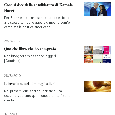
Cosa si dice della candidatura di Kamala
Harris
PODCAST
Per Biden è stata una scelta storica e sicura
allo stesso tempo, e questo dimostra com'è
NEWSLETTER
cambiata la politica americana
28/9/2017
I MIEI PREFERITI
Qualche libro che ho comprato
Non bisognerà mica anche leggerli?
[Continua]
SHOP
28/8/2010
CALENDARIO
L’invasione dei film sugli alieni
Nei prossimi due anni ne usciranno una
AREA PERSONALE
dozzina: vediamo quali sono, e perché sono
così tanti
Entra
4/4/2016