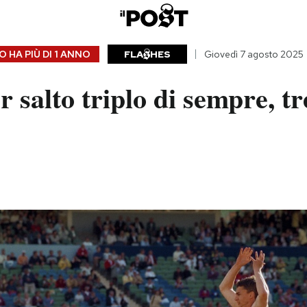
 HA PIÙ DI
1 ANNO
FLA
HES
Giovedì 7 agosto 2025
or salto triplo di sempre, t