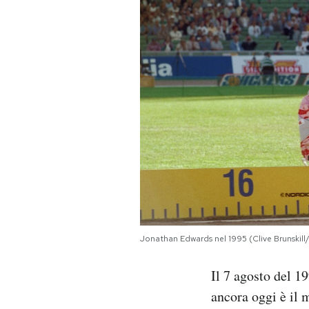
PODCAST
NEWSLETTER
I MIEI PREFERITI
SHOP
CALENDARIO
Jonathan Edwards nel 1995 (Clive Brunskil
AREA PERSONALE
Il 7 agosto del 1
Area Personale
ancora oggi è il 
Newsletter