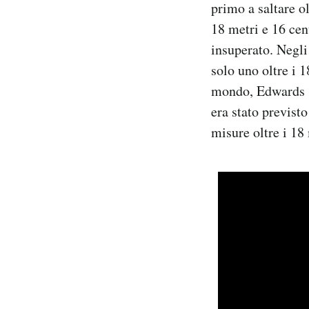
primo a saltare ol
Notifiche mobile
18 metri e 16 cen
Regala il Post
insuperato. Negli 
Hai bisogno di aiuto?
Esci
solo uno oltre i 
mondo, Edwards s
era stato previsto
misure oltre i 18 