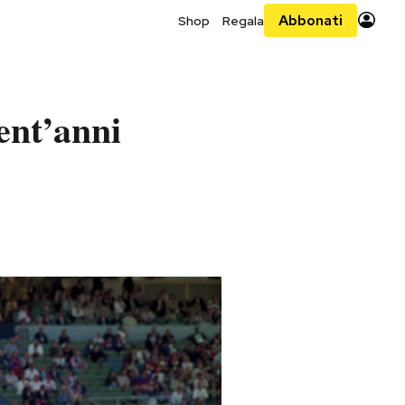
Abbonati
Shop
Regala
rent’anni