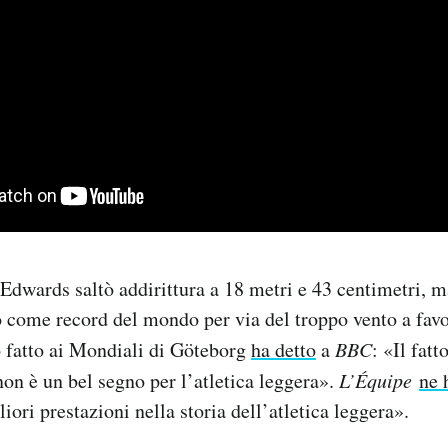
dwards saltò addirittura a 18 metri e 43 centimetri, ma
 come record del mondo per via del troppo vento a favo
 fatto ai Mondiali di Göteborg
ha detto
a
BBC
: «Il fat
non è un bel segno per l’atletica leggera».
L’Équipe
ne 
iori prestazioni nella storia dell’atletica leggera».