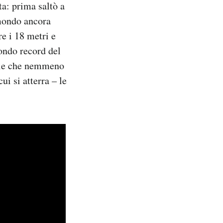
ta: prima saltò a
 mondo ancora
re i 18 metri e
condo record del
iale che nemmeno
ui si atterra – le