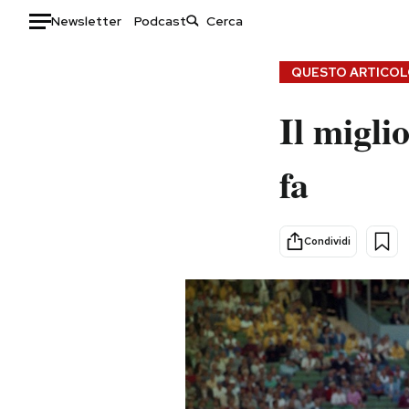
Newsletter
Podcast
Auto
QUESTO ARTICOLO
HOME
Il migli
Italia
Moda
fa
Mondo
Libri
Politica
Consumismi
Tecnologia
Storie/Idee
Condividi
Internet
Ok Boomer!
Scienza
Media
Cultura
Europa
Economia
Altrecose
Sport
Mondiali calcio 2026