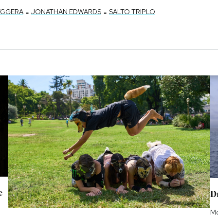
-
-
EGGERA
JONATHAN EDWARDS
SALTO TRIPLO
e
D
Mo