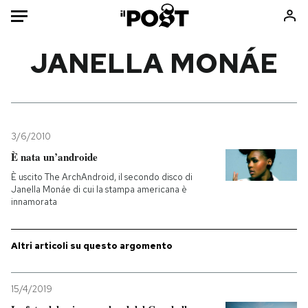
Auto
JANELLA MONÁE
HOME
Italia
Moda
Mondo
Libri
3/6/2010
Politica
Consumismi
È nata un’androide
Tecnologia
Storie/Idee
È uscito The ArchAndroid, il secondo disco di
Janella Monáe di cui la stampa americana è
Internet
Ok Boomer!
innamorata
Scienza
Media
Cultura
Europa
Altri articoli su questo argomento
Economia
Altrecose
Sport
Mondiali calcio 2026
15/4/2019