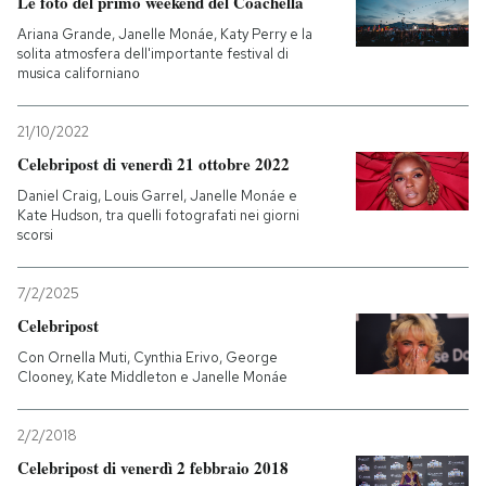
Le foto del primo weekend del Coachella
Ariana Grande, Janelle Monáe, Katy Perry e la
PODCAST
solita atmosfera dell'importante festival di
musica californiano
NEWSLETTER
21/10/2022
Celebripost di venerdì 21 ottobre 2022
I MIEI PREFERITI
Daniel Craig, Louis Garrel, Janelle Monáe e
Kate Hudson, tra quelli fotografati nei giorni
scorsi
SHOP
7/2/2025
Celebripost
CALENDARIO
Con Ornella Muti, Cynthia Erivo, George
Clooney, Kate Middleton e Janelle Monáe
AREA PERSONALE
2/2/2018
Entra
Celebripost di venerdì 2 febbraio 2018