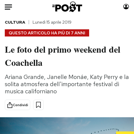
Auto
CULTURA
Lunedì 15 aprile 2019
QUESTO ARTICOLO HA PIÙ DI
7 ANNI
HOME
Le foto del primo weekend del
Italia
Moda
Coachella
Mondo
Libri
Politica
Consumismi
Ariana Grande, Janelle Monáe, Katy Perry e la
Tecnologia
Storie/Idee
solita atmosfera dell'importante festival di
Internet
Ok Boomer!
musica californiano
Scienza
Media
Cultura
Europa
Condividi
Economia
Altrecose
Sport
Mondiali calcio 2026