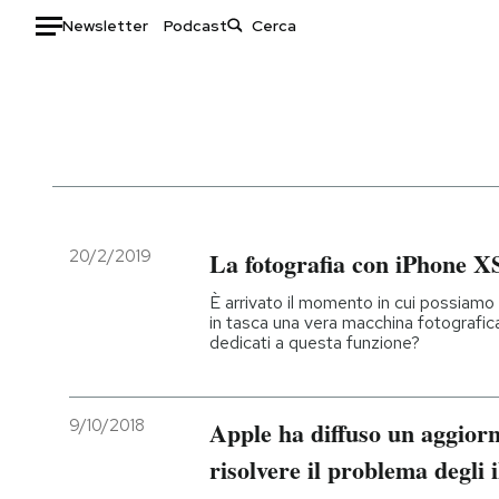
Newsletter
Podcast
Auto
HOME
Italia
Moda
Mondo
Libri
Politica
Consumismi
20/2/2019
La fotografia con iPhone X
Tecnologia
Storie/Idee
È arrivato il momento in cui possiamo
Internet
Ok Boomer!
in tasca una vera macchina fotografic
dedicati a questa funzione?
Scienza
Media
Cultura
Europa
Economia
Altrecose
9/10/2018
Apple ha diffuso un aggior
Sport
Mondiali calcio 2026
risolvere il problema degli