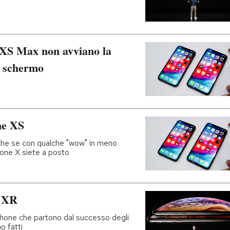
 XS Max non avviano la
lo schermo
ne XS
nche se con qualche "wow" in meno
hone X siete a posto
e XR
hone che partono dal successo degli
o fatti