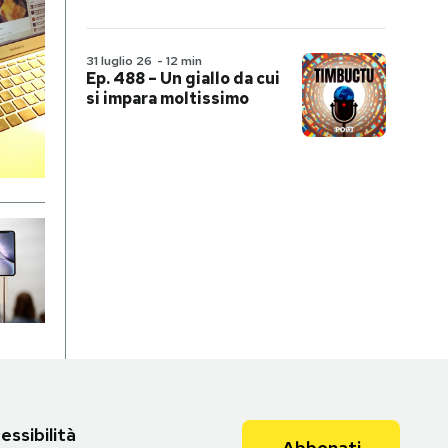
31 luglio 26
-
12 min
Ep. 488 – Un giallo da cui
si impara moltissimo
essibilità
Abbonati