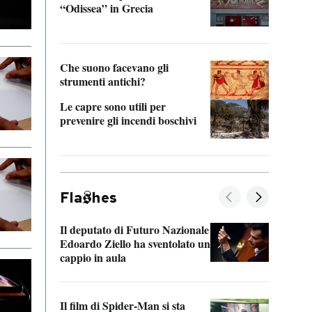
“Odissea” in Grecia
vedi 
Che suono facevano gli
strumenti antichi?
Le capre sono utili per
prevenire gli incendi boschivi
Fla
hes
Il deputato di Futuro Nazionale
La pl
Edoardo Ziello ha sventolato un
da P
cappio in aula
La de
Il film di Spider-Man si sta