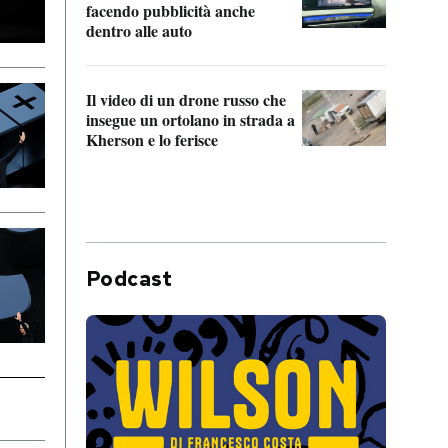
Franc
facendo pubblicità anche
dello
dentro alle auto
Una 
Il video di un drone russo che
statun
insegue un ortolano in strada a
afric
Kherson e lo ferisce
Podcast