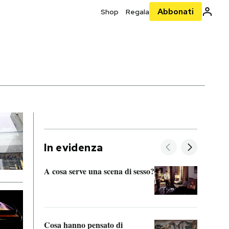
Abbonati
Shop
Regala
In evidenza
A cosa serve una scena di sesso?
La “I
bolog
Cosa hanno pensato di
Se sa