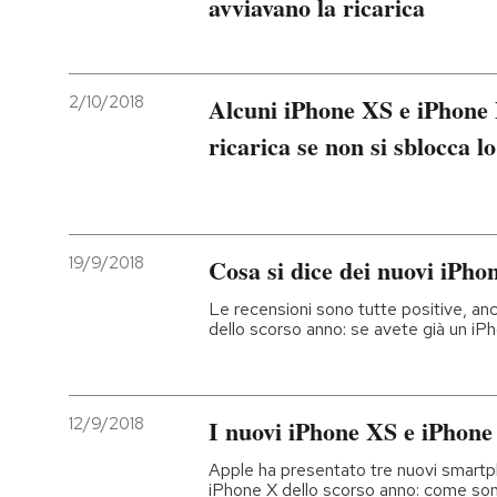
avviavano la ricarica
PODCAST
2/10/2018
Alcuni iPhone XS e iPhone
NEWSLETTER
ricarica se non si sblocca 
I MIEI PREFERITI
19/9/2018
Cosa si dice dei nuovi iPho
SHOP
Le recensioni sono tutte positive, a
dello scorso anno: se avete già un iP
CALENDARIO
AREA PERSONALE
12/9/2018
I nuovi iPhone XS e iPhon
Entra
Apple ha presentato tre nuovi smartp
iPhone X dello scorso anno: come son