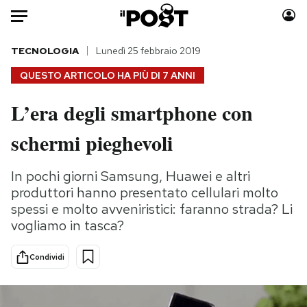
Auto
TECNOLOGIA
Lunedì 25 febbraio 2019
QUESTO ARTICOLO HA PIÙ DI
7 ANNI
HOME
L’era degli smartphone con
Italia
Moda
schermi pieghevoli
Mondo
Libri
Politica
Consumismi
In pochi giorni Samsung, Huawei e altri
Tecnologia
Storie/Idee
produttori hanno presentato cellulari molto
Internet
Ok Boomer!
spessi e molto avveniristici: faranno strada? Li
Scienza
Media
vogliamo in tasca?
Cultura
Europa
Economia
Altrecose
Condividi
Sport
Mondiali calcio 2026