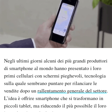
PODCAST
NEWSLETTER
I MIEI PREFERITI
SHOP
Negli ultimi giorni alcuni dei più grandi produttori
di smartphone al mondo hanno presentato i loro
primi cellulari con schermi pieghevoli, tecnologia
CALENDARIO
sulla quale sembrano puntare per rilanciare le
vendite dopo un
rallentamento generale del settore
.
AREA PERSONALE
L’idea è offrire smartphone che si trasformano in
Area Personale
piccoli tablet, ma riducendo il più possibile il loro
Newsletter