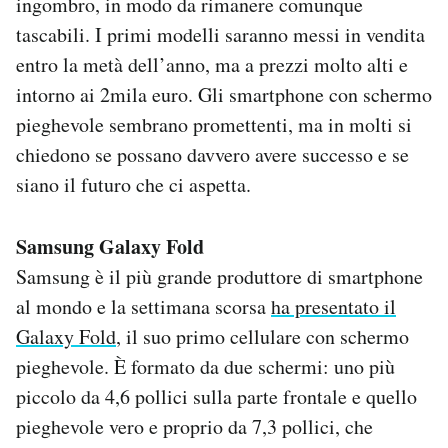
ingombro, in modo da rimanere comunque
Notifiche mobile
tascabili. I primi modelli saranno messi in vendita
Regala il Post
entro la metà dell’anno, ma a prezzi molto alti e
Hai bisogno di aiuto?
intorno ai 2mila euro. Gli smartphone con schermo
Esci
pieghevole sembrano promettenti, ma in molti si
chiedono se possano davvero avere successo e se
siano il futuro che ci aspetta.
Samsung Galaxy Fold
Samsung è il più grande produttore di smartphone
al mondo e la settimana scorsa
ha presentato il
Galaxy Fold
, il suo primo cellulare con schermo
pieghevole. È formato da due schermi: uno più
piccolo da 4,6 pollici sulla parte frontale e quello
pieghevole vero e proprio da 7,3 pollici, che