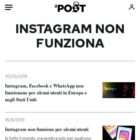
Auto
INSTAGRAM NON
FUNZIONA
HOME
Italia
Moda
Mondo
Libri
Politica
Consumismi
30/10/2019
Tecnologia
Storie/Idee
Instagram, Facebook e WhatsApp non
Internet
Ok Boomer!
funzionano per alcuni utenti in Europa e
Scienza
Media
negli Stati Uniti
Cultura
Europa
Economia
Altrecose
18/6/2019
Sport
Mondiali calcio 2026
Instagram non funziona per alcuni utenti
In tutto il mondo, ma sembra solo per qualcuno