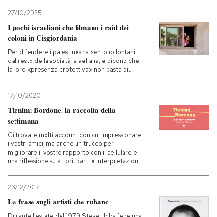
27/10/2025
I pochi israeliani che filmano i raid dei
coloni in Cisgiordania
Per difendere i palestinesi: si sentono lontani
dal resto della società israeliana, e dicono che
la loro «presenza protettiva» non basta più
17/10/2020
Tienimi Bordone, la raccolta della
settimana
Ci trovate molti account con cui impressionare
i vostri amici, ma anche un trucco per
migliorare il vostro rapporto con il cellulare e
una riflessione su attori, parti e interpretazioni
23/12/2017
La frase sugli artisti che rubano
Durante l’estate del 1979 Steve Jobs fece una