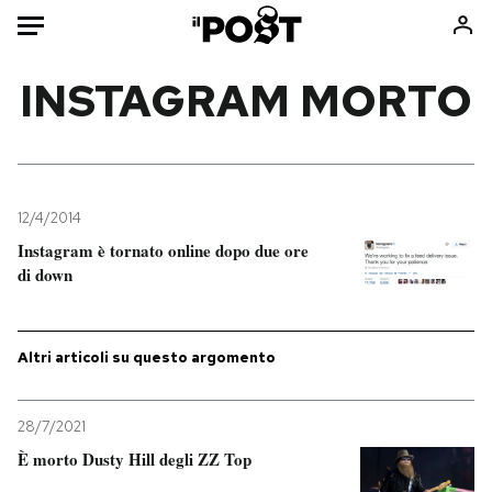
Auto
INSTAGRAM MORTO
HOME
Italia
Moda
Mondo
Libri
12/4/2014
Politica
Consumismi
Instagram è tornato online dopo due ore
di down
Tecnologia
Storie/Idee
Internet
Ok Boomer!
Scienza
Media
Altri articoli su questo argomento
Cultura
Europa
Economia
Altrecose
28/7/2021
Sport
Mondiali calcio 2026
È morto Dusty Hill degli ZZ Top