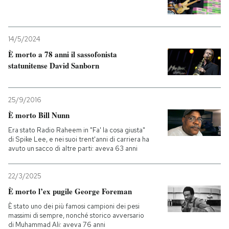
PODCAST
14/5/2024
È morto a 78 anni il sassofonista
NEWSLETTER
statunitense David Sanborn
I MIEI PREFERITI
25/9/2016
È morto Bill Nunn
SHOP
Era stato Radio Raheem in "Fa' la cosa giusta"
di Spike Lee, e nei suoi trent'anni di carriera ha
avuto un sacco di altre parti: aveva 63 anni
CALENDARIO
22/3/2025
AREA PERSONALE
È morto l’ex pugile George Foreman
È stato uno dei più famosi campioni dei pesi
Entra
massimi di sempre, nonché storico avversario
di Muhammad Ali: aveva 76 anni