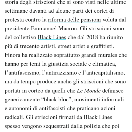
storia degli striscioni che si sono visti nelle ultime
Notifiche mobile
settimane davanti ad alcune parti dei cortei di
Regala il Post
protesta contro la
riforma delle pensioni
voluta dal
Hai bisogno di aiuto?
presidente Emmanuel Macron. Gli striscioni sono
Esci
del collettivo
Black Lines
che dal 2018 ha riunito
più di trecento artisti, street artist e graffitisti.
Finora ha realizzato soprattutto grandi murales che
hanno per temi la giustizia sociale e climatica,
l’antifascismo, l’antirazzismo e l’anticapitalismo,
ma da tempo produce anche gli striscioni che sono
portati in corteo da quelli che
Le Monde
definisce
genericamente “black bloc”, movimenti informali
e autonomi di antifascisti che praticano azioni
radicali. Gli striscioni firmati da Black Lines
spesso vengono sequestrati dalla polizia che poi