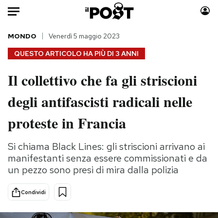
Auto
MONDO
Venerdì 5 maggio 2023
QUESTO ARTICOLO HA PIÙ DI
3 ANNI
HOME
Il collettivo che fa gli striscioni
Italia
Moda
degli antifascisti radicali nelle
Mondo
Libri
Politica
Consumismi
proteste in Francia
Tecnologia
Storie/Idee
Internet
Ok Boomer!
Si chiama Black Lines: gli striscioni arrivano ai
Scienza
Media
manifestanti senza essere commissionati e da
Cultura
Europa
un pezzo sono presi di mira dalla polizia
Economia
Altrecose
Condividi
Sport
Mondiali calcio 2026