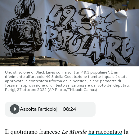
PODCAST
NEWSLETTER
I MIEI PREFERITI
Uno striscione di Black Lines con la scritta "49.3 populaire". È un
SHOP
riferimento all’articolo 49.3 della Costituzione tramite il quale è stata
approvata la contestata riforma delle pensioni, e che permette di
forzare l’approvazione di un testo senza passare dal voto dei deputati.
Parigi, 27 ottobre 2022 (AP Photo/Thibault Camus)
CALENDARIO
Ascolta l'articolo
08:24
AREA PERSONALE
Area Personale
Il quotidiano francese
Le Monde
ha raccontato
la
Newsletter