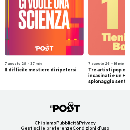
7 agosto 26
-
37 min
7 agosto 26
-
16 min
Il difficile mestiere di ripetersi
Tre artisti pop ch
incasinati e un Hit
spionaggio senti
Chi siamo
Pubblicità
Privacy
Gestisci le preferenze
Condizioni d'uso