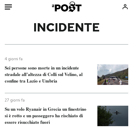
Auto
INCIDENTE
HOME
Italia
Moda
Mondo
Libri
4 giorni fa
Politica
Consumismi
Sei persone sono morte in un incidente
stradale all’altezza di Colli sul Velino, al
Tecnologia
Storie/Idee
confine tra Lazio e Umbria
Internet
Ok Boomer!
Scienza
Media
27 giorni fa
Cultura
Europa
Su un volo Ryanair in Grecia un finestrino
Economia
Altrecose
si è rotto e un passeggero ha rischiato di
Sport
Mondiali calcio 2026
essere risucchiato fuori