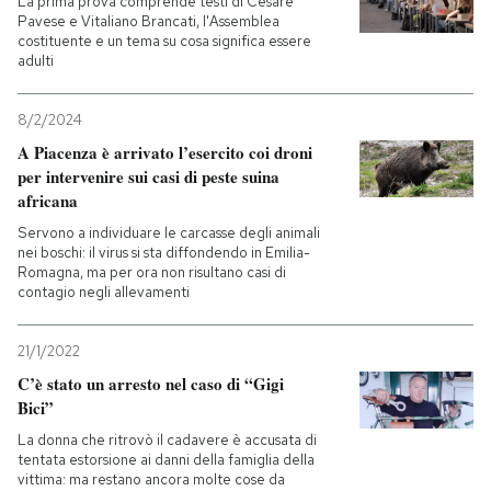
La prima prova comprende testi di Cesare
Pavese e Vitaliano Brancati, l'Assemblea
costituente e un tema su cosa significa essere
adulti
8/2/2024
A Piacenza è arrivato l’esercito coi droni
per intervenire sui casi di peste suina
africana
Servono a individuare le carcasse degli animali
nei boschi: il virus si sta diffondendo in Emilia-
Romagna, ma per ora non risultano casi di
contagio negli allevamenti
21/1/2022
C’è stato un arresto nel caso di “Gigi
Bici”
La donna che ritrovò il cadavere è accusata di
tentata estorsione ai danni della famiglia della
vittima: ma restano ancora molte cose da