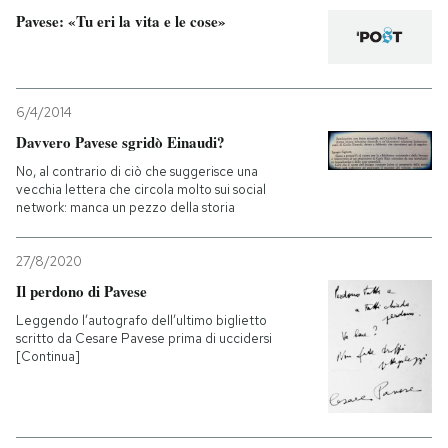
Pavese: «Tu eri la vita e le cose»
PODCAST
NEWSLETTER
6/4/2014
Davvero Pavese sgridò Einaudi?
I MIEI PREFERITI
No, al contrario di ciò che suggerisce una
vecchia lettera che circola molto sui social
network: manca un pezzo della storia
SHOP
27/8/2020
Il perdono di Pavese
CALENDARIO
Leggendo l’autografo dell’ultimo biglietto
scritto da Cesare Pavese prima di uccidersi
[Continua]
AREA PERSONALE
Entra