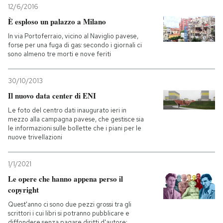
12/6/2016
È esploso un palazzo a Milano
In via Portoferraio, vicino al Naviglio pavese,
forse per una fuga di gas: secondo i giornali ci
sono almeno tre morti e nove feriti
30/10/2013
Il nuovo data center di ENI
Le foto del centro dati inaugurato ieri in
mezzo alla campagna pavese, che gestisce sia
le informazioni sulle bollette che i piani per le
nuove trivellazioni
1/1/2021
Le opere che hanno appena perso il
copyright
Quest'anno ci sono due pezzi grossi tra gli
scrittori i cui libri si potranno pubblicare e
diffondere senza pagare diritti d'autore: