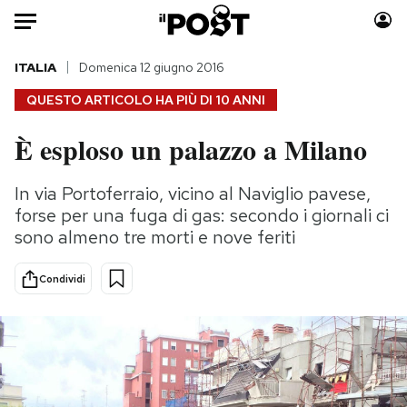
Auto
ITALIA
Domenica 12 giugno 2016
QUESTO ARTICOLO HA PIÙ DI
10 ANNI
HOME
È esploso un palazzo a Milano
Italia
Moda
Mondo
Libri
In via Portoferraio, vicino al Naviglio pavese,
Politica
Consumismi
forse per una fuga di gas: secondo i giornali ci
Tecnologia
Storie/Idee
sono almeno tre morti e nove feriti
Internet
Ok Boomer!
Condividi
Scienza
Media
Cultura
Europa
Economia
Altrecose
Sport
Mondiali calcio 2026