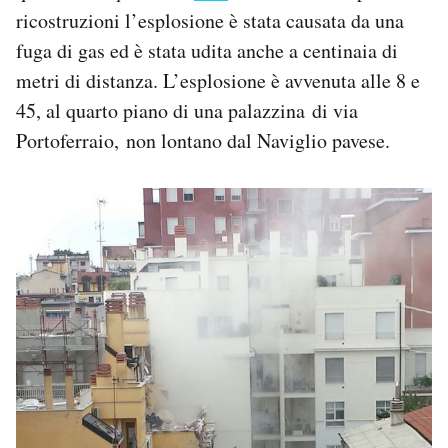
Notifiche mobile
ricostruzioni l’esplosione è stata causata da una
Regala il Post
fuga di gas ed è stata udita anche a centinaia di
Hai bisogno di aiuto?
metri di distanza. L’esplosione è avvenuta alle 8 e
Esci
45, al quarto piano di una palazzina di via
Portoferraio, non lontano dal Naviglio pavese.