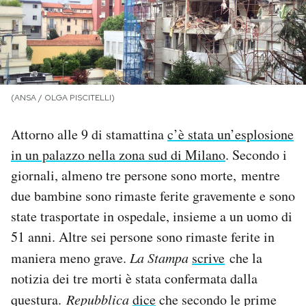
PODCAST
NEWSLETTER
(ANSA / OLGA PISCITELLI)
I MIEI PREFERITI
Attorno alle 9 di stamattina
c’è stata un’esplosione
in un palazzo nella zona sud di Milano
. Secondo i
SHOP
giornali, almeno tre persone sono morte, mentre
due bambine sono rimaste ferite gravemente e sono
CALENDARIO
state trasportate in ospedale, insieme a un uomo di
51 anni. Altre sei persone sono rimaste ferite in
AREA PERSONALE
maniera meno grave.
La Stampa
scrive
che la
notizia dei tre morti è stata confermata dalla
Area Personale
questura.
Repubblica
dice
che secondo le prime
Newsletter