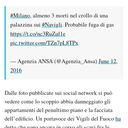
#Milano
, almeno 3 morti nel crollo di una
palazzina sui
#Navigli
. Probabile fuga di gas
https://t.co/nc3RuZul1e
pic.twitter.com/TZn7pL8TPx
— Agenzia ANSA (@Agenzia_Ansa)
June 12,
2016
Dalle foto pubblicate sui social network si può
vedere come lo scoppio abbia danneggiato gli
appartamenti del penultimo piano e la facciata
dell’edificio. Un portavoce dei Vigili del Fuoco
ha
detto
che sono ancora in corso gli scavi fra le