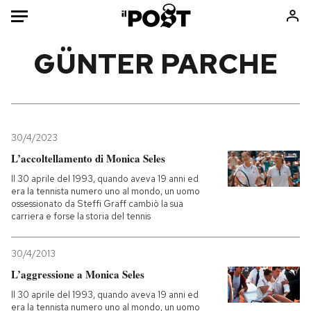
Auto
GÜNTER PARCHE
HOME
Italia
Moda
Mondo
Libri
30/4/2023
Politica
Consumismi
L’accoltellamento di Monica Seles
Tecnologia
Storie/Idee
Il 30 aprile del 1993, quando aveva 19 anni ed
era la tennista numero uno al mondo, un uomo
Internet
Ok Boomer!
ossessionato da Steffi Graff cambiò la sua
Scienza
Media
carriera e forse la storia del tennis
Cultura
Europa
30/4/2013
Economia
Altrecose
L’aggressione a Monica Seles
Sport
Mondiali calcio 2026
Il 30 aprile del 1993, quando aveva 19 anni ed
era la tennista numero uno al mondo, un uomo