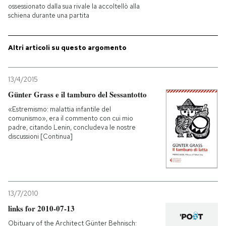
ossessionato dalla sua rivale la accoltellò alla
schiena durante una partita
PODCAST
Altri articoli su questo argomento
NEWSLETTER
13/4/2015
I MIEI PREFERITI
Günter Grass e il tamburo del Sessantotto
«Estremismo: malattia infantile del
comunismo», era il commento con cui mio
SHOP
padre, citando Lenin, concludeva le nostre
discussioni [Continua]
CALENDARIO
AREA PERSONALE
13/7/2010
links for 2010-07-13
Entra
Obituary of the Architect Günter Behnisch: