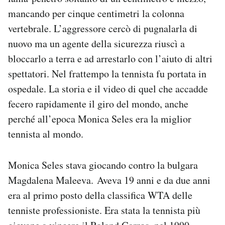
Notifiche mobile
mancando per cinque centimetri la colonna
Regala il Post
vertebrale. L’aggressore cercò di pugnalarla di
Hai bisogno di aiuto?
nuovo ma un agente della sicurezza riuscì a
Esci
bloccarlo a terra e ad arrestarlo con l’aiuto di altri
spettatori. Nel frattempo la tennista fu portata in
ospedale. La storia e il video di quel che accadde
fecero rapidamente il giro del mondo, anche
perché all’epoca Monica Seles era la miglior
tennista al mondo.
Monica Seles stava giocando contro la bulgara
Magdalena Maleeva. Aveva 19 anni e da due anni
era al primo posto della classifica WTA delle
tenniste professioniste. Era stata la tennista più