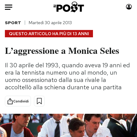
Auto
SPORT
Martedì 30 aprile 2013
QUESTO ARTICOLO HA PIÙ DI
13 ANNI
HOME
L’aggressione a Monica Seles
Italia
Moda
Mondo
Libri
Il 30 aprile del 1993, quando aveva 19 anni ed
Politica
Consumismi
era la tennista numero uno al mondo, un
Tecnologia
Storie/Idee
uomo ossessionato dalla sua rivale la
accoltellò alla schiena durante una partita
Internet
Ok Boomer!
Scienza
Media
Condividi
Cultura
Europa
Economia
Altrecose
Sport
Mondiali calcio 2026